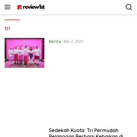
Langsung
ke
konten
tri
Berita
Mar 2, 2025
Sedekah Kuota: Tri Permudah
Pelanggan Berbagi Kebaikan di