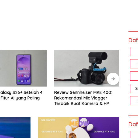
Daf
ennheiser MKE 400:
Review Xiaomi Smart Band 10
Revi
asi Mic Vlogger
Pro: Harga Sejutaan, Fiturnya
Memo
Buat Kamera & HP
Bikin Nagih!
Akal
Daf