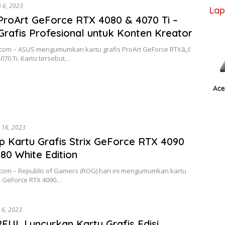
i 6, 2023
Lap
roArt GeForce RTX 4080 & 4070 Ti –
Grafis Profesional untuk Konten Kreator
.com – ASUS mengumumkan kartu grafis ProArt GeForce RTXâ„¢
070 Ti. Kartu tersebut…
Ace
 16, 2023
 Kartu Grafis Strix GeForce RTX 4090
80 White Edition
.com – Republic of Gamers (ROG) hari ini mengumumkan kartu
ix GeForce RTX 4090…
 6, 2023
UL Luncurkan Kartu Grafis Edisi