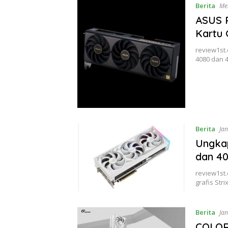
Berita
Me
ASUS P
Kartu 
review1st
4080 dan 4
Berita
Jan
Ungkap
dan 40
review1st
grafis Str
Berita
Jan
COLORF