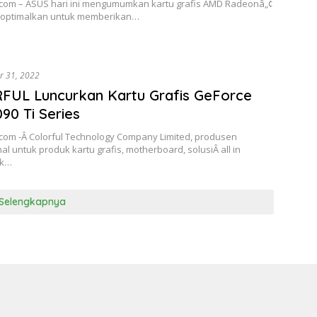
.com – ASUS hari ini mengumumkan kartu grafis AMD Radeonâ„¢
dioptimalkan untuk memberikan…
r 31, 2022
FUL Luncurkan Kartu Grafis GeForce
90 Ti Series
.com -Â Colorful Technology Company Limited, produsen
al untuk produk kartu grafis, motherboard, solusiÂ all in
uk…
Selengkapnya