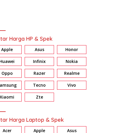
tar Harga HP & Spek
Apple
Asus
Honor
Huawei
Infinix
Nokia
Oppo
Razer
Realme
Samsung
Tecno
Vivo
ew HONOR X7d: Baterai &
Review Galaxy A37 5G:
R
ri Jumbo, Harga Masuk
Konsisten di Fitur AI, Privacy
E
Xiaomi
Zte
dan Nightography
d
tar Harga Laptop & Spek
Acer
Apple
Asus