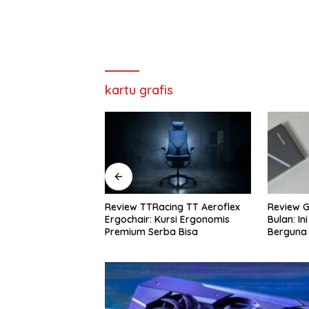
kartu grafis
cing TT Aeroflex
Review Galaxy S26+ Setelah 4
Review S
ursi Ergonomis
Bulan: Ini Fitur AI yang Paling
Rekomend
ba Bisa
Berguna
Terbaik 