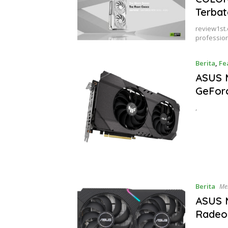
Terbat
review1st
professio
Berita
,
Fe
ASUS 
GeFor
,
Berita
Me
ASUS 
Radeo