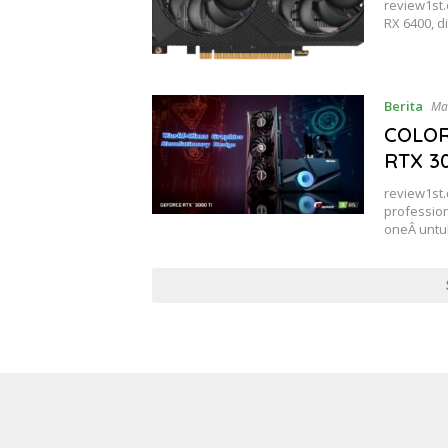
review1st
RX 6400, 
Berita
Ma
COLOR
RTX 30
review1st
profession
oneÂ unt