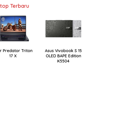
top Terbaru
r Predator Triton
Asus Vivobook S 15
17 X
OLED BAPE Edition
K5504