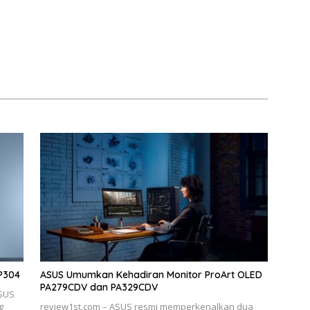
P304
ASUS Umumkan Kehadiran Monitor ProArt OLED
PA279CDV dan PA329CDV
ASUS
g
review1st.com – ASUS resmi memperkenalkan dua