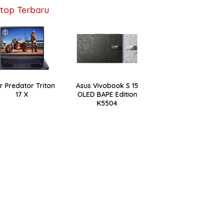
top Terbaru
r Predator Triton
Asus Vivobook S 15
17 X
OLED BAPE Edition
K5504