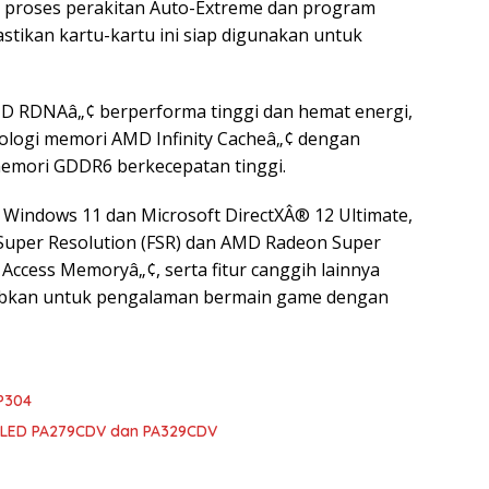
n proses perakitan Auto-Extreme dan program
stikan kartu-kartu ini siap digunakan untuk
MD RDNAâ„¢ berperforma tinggi dan hemat energi,
nologi memori AMD Infinity Cacheâ„¢ dengan
 memori GDDR6 berkecepatan tinggi.
t Windows 11 dan Microsoft DirectXÂ® 12 Ultimate,
 Super Resolution (FSR) dan AMD Radeon Super
Access Memoryâ„¢, serta fitur canggih lainnya
ubkan untuk pengalaman bermain game dengan
P304
OLED PA279CDV dan PA329CDV