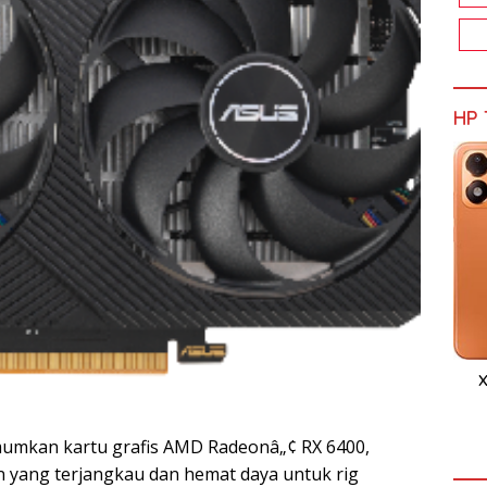
HP 
X
mumkan kartu grafis AMD Radeonâ„¢ RX 6400,
n yang terjangkau dan hemat daya untuk rig