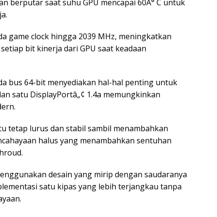
kan berputar saat suhu GPU mencapai 60Â° C untuk
a.
ada game clock hingga 2039 MHz, meningkatkan
tiap bit kinerja dari GPU saat keadaan
a bus 64-bit menyediakan hal-hal penting untuk
dan satu DisplayPortâ„¢ 1.4a memungkinkan
ern.
tu tetap lurus dan stabil sambil menambahkan
ncahayaan halus yang menambahkan sentuhan
shroud.
menggunakan desain yang mirip dengan saudaranya
lementasi satu kipas yang lebih terjangkau tanpa
ayaan.