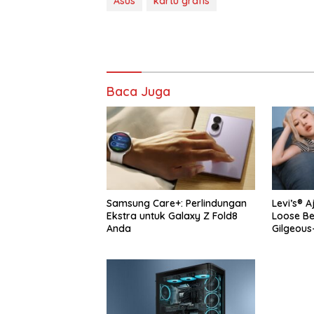
Asus
kartu grafis
Baca Juga
Samsung Care+: Perlindungan
Levi’s® A
Ekstra untuk Galaxy Z Fold8
Loose B
Anda
Gilgeous