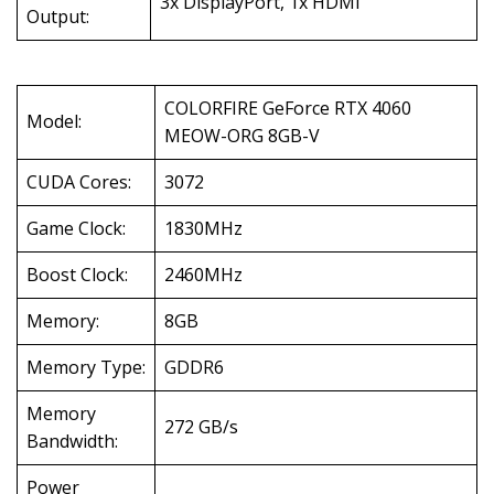
3x DisplayPort, 1x HDMI
Output:
COLORFIRE GeForce RTX 4060
Model:
MEOW-ORG 8GB-V
CUDA Cores:
3072
Game Clock:
1830MHz
Boost Clock:
2460MHz
Memory:
8GB
Memory Type:
GDDR6
Memory
272 GB/s
Bandwidth:
Power