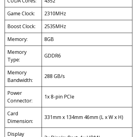
CUDA Cores:
4352
Game Clock:
2310MHz
Boost Clock:
2535MHz
Memory:
8GB
Memory
GDDR6
Type:
Memory
288 GB/s
Bandwidth:
Power
1x 8-pin PCIe
Connector:
Card
331mm x 134mm 46mm (L x W x H)
Dimension:
Display