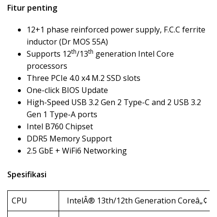
Fitur penting
12+1 phase reinforced power supply, F.C.C ferrite
inductor (Dr MOS 55A)
th
th
Supports 12
/13
generation Intel Core
processors
Three PCIe 4.0 x4 M.2 SSD slots
One-click BIOS Update
High-Speed USB 3.2 Gen 2 Type-C and 2 USB 3.2
Gen 1 Type-A ports
Intel B760 Chipset
DDR5 Memory Support
2.5 GbE + WiFi6 Networking
Spesifikasi
CPU
IntelÂ® 13th/12th Generation Coreâ„¢ P