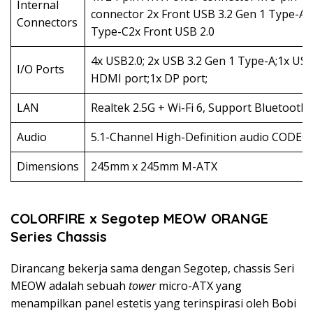
Internal
connector 2x Front USB 3.2 Gen 1 Type-A1
Connectors
Type-C2x Front USB 2.0
4x USB2.0; 2x USB 3.2 Gen 1 Type-A;1x USB
I/O Ports
HDMI port;1x DP port;
LAN
Realtek 2.5G + Wi-Fi 6, Support Bluetooth 
Audio
5.1-Channel High-Definition audio CODEC
Dimensions
245mm x 245mm M-ATX
COLORFIRE x Segotep MEOW ORANGE
Series Chassis
Dirancang bekerja sama dengan Segotep, chassis Seri
MEOW adalah sebuah
tower
micro-ATX yang
menampilkan panel estetis yang terinspirasi oleh Bobi