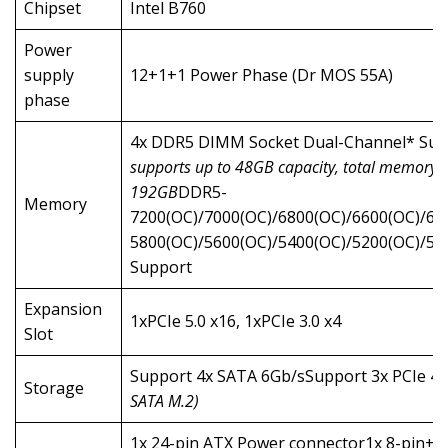
Chipset
Intel B760
Power
supply
12+1+1 Power Phase (Dr MOS 55A)
phase
4x DDR5 DIMM Socket Dual-Channel* Su
supports up to 48GB capacity, total memory c
192GB
DDR5-
Memory
7200(OC)/7000(OC)/6800(OC)/6600(OC)/64
5800(OC)/5600(OC)/5400(OC)/5200(OC)/
Support
Expansion
1xPCIe 5.0 x16, 1xPCIe 3.0 x4
Slot
Support 4x SATA 6Gb/sSupport 3x PCIe 4.0
Storage
SATA M.2)
1x 24-pin ATX Power connector1x 8-pin+4