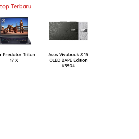
top Terbaru
r Predator Triton
Asus Vivobook S 15
17 X
OLED BAPE Edition
K5504