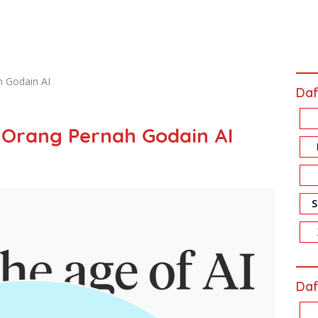
h Godain AI
Daf
4 Orang Pernah Godain AI
Daf