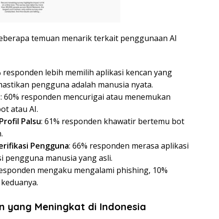
beberapa temuan menarik terkait penggunaan AI
% responden lebih memilih aplikasi kencan yang
mastikan pengguna adalah manusia nyata.
h
: 60% responden mencurigai atau menemukan
t atau AI.
rofil Palsu
: 61% responden khawatir bertemu bot
.
rifikasi Pengguna
: 66% responden merasa aplikasi
i pengguna manusia yang asli.
responden mengaku mengalami phishing, 10%
 keduanya.
en yang Meningkat di Indonesia