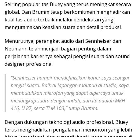
Seiring popularitas Bluey yang terus meningkat secara
global, Dan Brumm tetap berkomitmen menghadirkan
kualitas audio terbaik melalui pendekatan yang
mengutamakan keaslian suara dan detail produksi.
Menurutnya, perangkat audio dari Sennheiser dan
Neumann telah menjadi bagian penting dalam
perjalanan kariernya sebagai pengisi suara dan sound
designer profesional.
“Sennheiser hampir mendefinisikan karier saya sebagai
pengisi suara. Baik di lapangan maupun di studio, saya
membutuhkan mikrofon yang dapat dipercaya untuk
menangkap suara dengan indah, dan itu adalah MKH
416, U 87, serta TLM 103,” tutup Brumm.
Dengan dukungan teknologi audio profesional, Bluey
terus menghadirkan pengalaman menonton yang lebih