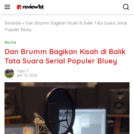
Langsung
ke
konten
Beranda
»
Dan Brumm Bagikan Kisah di Balik Tata Suara Serial
Populer Bluey
Berita
Dan Brumm Bagikan Kisah di Balik
Tata Suara Serial Populer Bluey
Fajar P
Jun 18, 2026