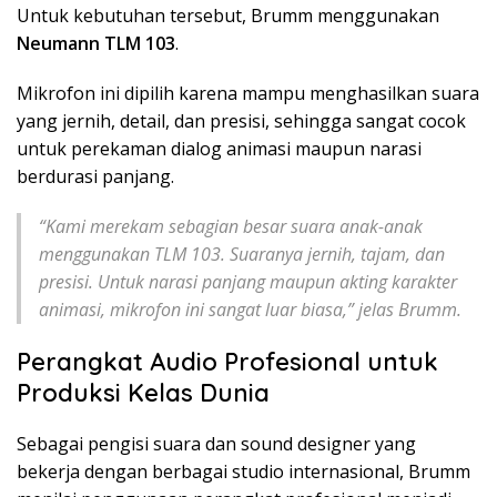
Untuk kebutuhan tersebut, Brumm menggunakan
Neumann TLM 103
.
Mikrofon ini dipilih karena mampu menghasilkan suara
yang jernih, detail, dan presisi, sehingga sangat cocok
untuk perekaman dialog animasi maupun narasi
berdurasi panjang.
“Kami merekam sebagian besar suara anak-anak
menggunakan TLM 103. Suaranya jernih, tajam, dan
presisi. Untuk narasi panjang maupun akting karakter
animasi, mikrofon ini sangat luar biasa,” jelas Brumm.
Perangkat Audio Profesional untuk
Produksi Kelas Dunia
Sebagai pengisi suara dan sound designer yang
bekerja dengan berbagai studio internasional, Brumm