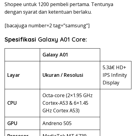
Shopee untuk 1200 pembeli pertama. Tentunya
dengan syarat dan ketentuan berlaku.
[bacajuga number=2 tag=”samsung”]
Spesifikasi
Galaxy A01 Core:
Galaxy A01
5.3â€ HD+
Layar
Ukuran / Resolusi
IPS Infinity
Display
Octa-core (2×1.95 GHz
CPU
Cortex-A53 & 6×1.45
GHz Cortex A53)
GPU
Andreno 505
Prosesor
MediaTek MT 6739