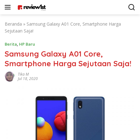
Langsung
ke
konten
Beranda
»
Samsung Galaxy A01 Core, Smartphone Harga
Sejutaan Saja!
Berita
,
HP Baru
Samsung Galaxy A01 Core,
Smartphone Harga Sejutaan Saja!
Tika M
Jul 18, 2020