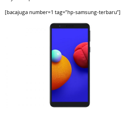
[bacajuga number=1 tag=”hp-samsung-terbaru”]