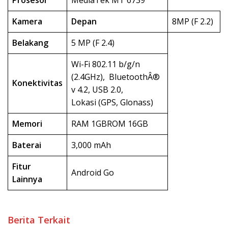
Kamera
Depan
8MP (F 2.2)
Belakang
5 MP (F 2.4)
Wi-Fi 802.11 b/g/n
(2.4GHz), BluetoothÂ®
Konektivitas
v 4.2, USB 2.0,
Lokasi (GPS, Glonass)
Memori
RAM 1GBROM 16GB
Baterai
3,000 mAh
Fitur
Android Go
Lainnya
Berita Terkait