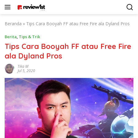
Langsung
ke
konten
Beranda
»
Tips Cara Booyah FF atau Free Fire ala Dyland Pros
Berita
,
Tips & Trik
Tips Cara Booyah FF atau Free Fire
ala Dyland Pros
Tika M
Jul 5, 2020