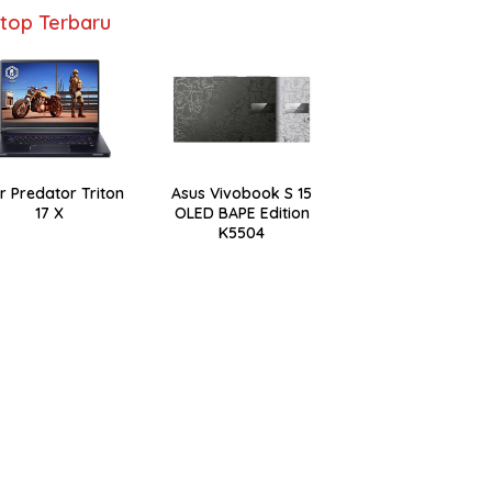
top Terbaru
r Predator Triton
Asus Vivobook S 15
17 X
OLED BAPE Edition
K5504