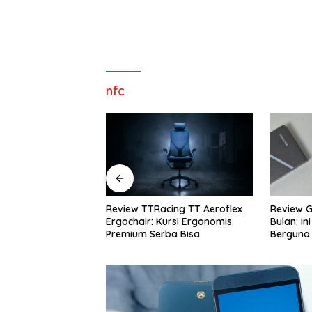
nfc
cing TT Aeroflex
Review Galaxy S26+ Setelah 4
Review S
ursi Ergonomis
Bulan: Ini Fitur AI yang Paling
Rekomend
ba Bisa
Berguna
Terbaik 