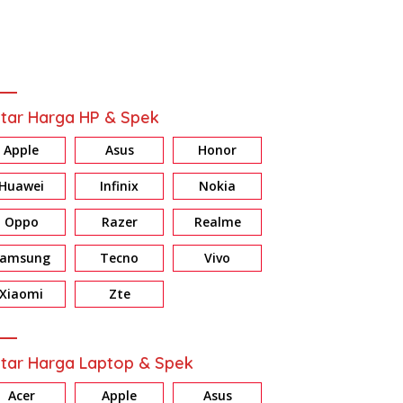
tar Harga HP & Spek
Apple
Asus
Honor
Huawei
Infinix
Nokia
Oppo
Razer
Realme
Samsung
Tecno
Vivo
ew HONOR X7d: Baterai &
Review Galaxy A37 5G:
R
ri Jumbo, Harga Masuk
Konsisten di Fitur AI, Privacy
E
Xiaomi
Zte
dan Nightography
d
tar Harga Laptop & Spek
Acer
Apple
Asus