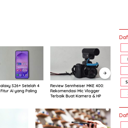
Daf
ennheiser MKE 400:
Review Xiaomi Smart Band 10
Revi
asi Mic Vlogger
Pro: Harga Sejutaan, Fiturnya
Memo
Buat Kamera & HP
Bikin Nagih!
Akal
Daf