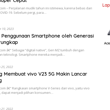
Super Cepat
Lap
com – Perjalanan mudik tahun ini istimewa, karena bebas dari
OVID-19. Sebelum pergi, para…
r 10, 2023
: Penggunaan Smartphone oleh Generasi
rungkap
Ace
com â€“ Sebagai “digital native”, Gen MZ tumbuh dengan
dan teknologi. Smartphone mereka menjadi…
b 25, 2022
ng Membuat vivo V23 5G Makin Lancar
g
com â€“ Rangkaian smartphone V-Series dari vivo, yaitu vivo
s, dapat menjadi pilihan konsumen…
b 21, 2022