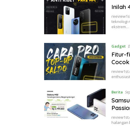
Inilah
reeview1s
teknologi
ekstrem…
Gadget
D
Fitur-
Cocok
review1st.
enthusias
Berita
Se
Samsun
Passi
review1st
halangan 