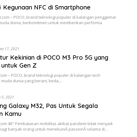
 4 Kegunaan NFC di Smartphone
t.com – POCO, brand teknologi populer di kalangan penggemar
 muda dunia, berkomitmen untuk memberikan performa
es 17, 2021
fitur Kekinian di POCO M3 Pro 5G yang
 untuk Gen Z
com – POCO, brand teknologi populer di kalangan tech
t muda dunia yang berani, beda,…
p 5, 2021
g Galaxy M32, Pas Untuk Segala
on Kamu
.com â€“ Pembatasan mobilitas akibat pandemi tidak menjadi
bagi banyak orang untuk menekuniÂ passionÂ selama di…