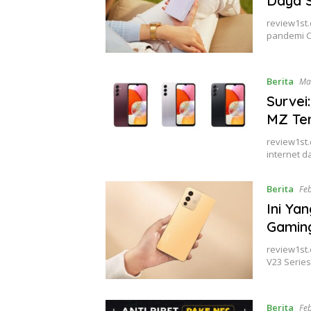
Daya 
review1st.
pandemi C
Berita
Ma
Survei
MZ Te
review1st.
internet 
Berita
Fe
Ini Ya
Gamin
review1st.
V23 Serie
Berita
Fe