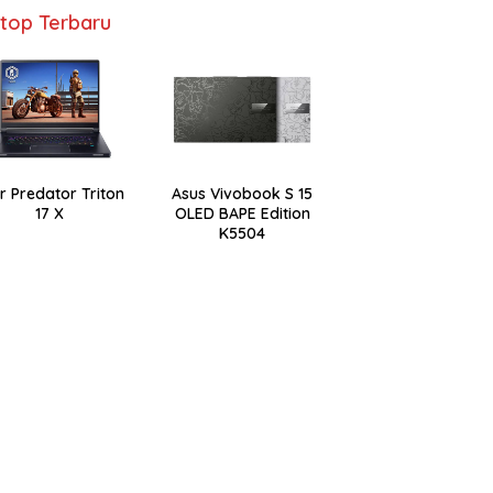
top Terbaru
r Predator Triton
Asus Vivobook S 15
17 X
OLED BAPE Edition
K5504