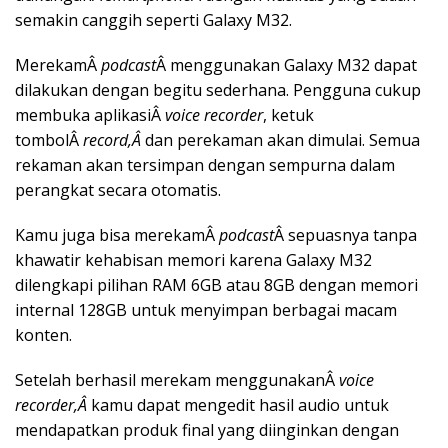
semakin canggih seperti Galaxy M32.
MerekamÂ
podcast
Â menggunakan Galaxy M32 dapat
dilakukan dengan begitu sederhana. Pengguna cukup
membuka aplikasiÂ
voice recorder
, ketuk
tombolÂ
record,Â
dan perekaman akan dimulai. Semua
rekaman akan tersimpan dengan sempurna dalam
perangkat secara otomatis.
Kamu juga bisa merekamÂ
podcast
Â sepuasnya tanpa
khawatir kehabisan memori karena Galaxy M32
dilengkapi pilihan RAM 6GB atau 8GB dengan memori
internal 128GB untuk menyimpan berbagai macam
konten.
Setelah berhasil merekam menggunakanÂ
voice
recorder,Â
kamu dapat mengedit hasil audio untuk
mendapatkan produk final yang diinginkan dengan