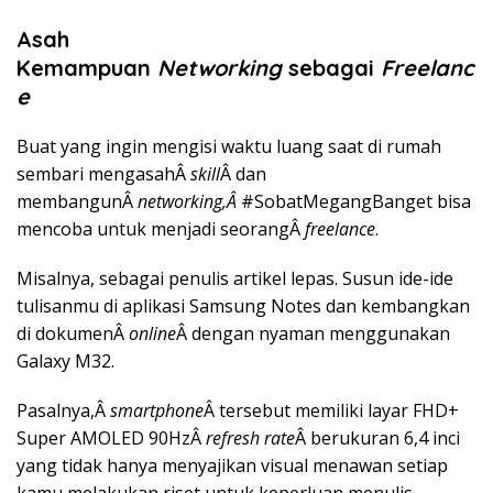
Asah
Kemampuan
Networking
sebagai
Freelanc
e
Buat yang ingin mengisi waktu luang saat di rumah
sembari mengasahÂ
skill
Â dan
membangunÂ
networking,Â
#SobatMegangBanget bisa
mencoba untuk menjadi seorangÂ
freelance
.
Misalnya, sebagai penulis artikel lepas. Susun ide-ide
tulisanmu di aplikasi Samsung Notes dan kembangkan
di dokumenÂ
online
Â dengan nyaman menggunakan
Galaxy M32.
Pasalnya,Â
smartphone
Â tersebut memiliki layar FHD+
Super AMOLED 90HzÂ
refresh rate
Â berukuran 6,4 inci
yang tidak hanya menyajikan visual menawan setiap
kamu melakukan riset untuk keperluan menulis,