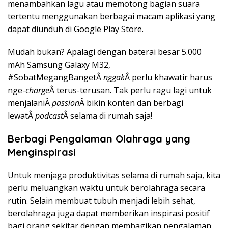
menambahkan lagu atau memotong bagian suara
tertentu menggunakan berbagai macam aplikasi yang
dapat diunduh di Google Play Store.
Mudah bukan? Apalagi dengan baterai besar 5.000
mAh Samsung Galaxy M32,
#SobatMegangBangetÂ
nggak
Â perlu khawatir harus
nge-
charge
Â terus-terusan. Tak perlu ragu lagi untuk
menjalaniÂ
passion
Â bikin konten dan berbagi
lewatÂ
podcast
Â selama di rumah saja!
Berbagi Pengalaman Olahraga yang
Menginspirasi
Untuk menjaga produktivitas selama di rumah saja, kita
perlu meluangkan waktu untuk berolahraga secara
rutin. Selain membuat tubuh menjadi lebih sehat,
berolahraga juga dapat memberikan inspirasi positif
bagi orang sekitar dengan membagikan pengalaman