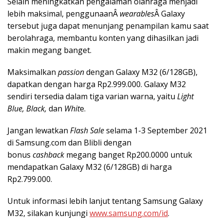
Selain meningkatkan pengalaman olahraga menjadi
lebih maksimal, penggunaanÂ
wearables
Â Galaxy
tersebut juga dapat menunjang penampilan kamu saat
berolahraga, membantu konten yang dihasilkan jadi
makin megang banget.
Maksimalkan
passion
dengan Galaxy M32 (6/128GB),
dapatkan dengan harga Rp2.999.000. Galaxy M32
sendiri tersedia dalam tiga varian warna, yaitu
Light
Blue, Black,
dan
Whit
e.
Jangan lewatkan
Flash Sale
selama 1-3 September 2021
di Samsung.com dan Blibli dengan
bonus
cashback
megang banget Rp200.0000 untuk
mendapatkan Galaxy M32 (6/128GB) di harga
Rp2.799.000.
Untuk informasi lebih lanjut tentang Samsung Galaxy
M32, silakan kunjungi
www.samsung.com/id
.