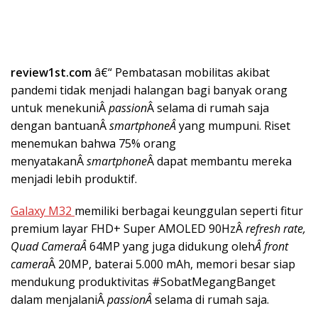
review1st.com
â€“ Pembatasan mobilitas akibat
pandemi tidak menjadi halangan bagi banyak orang
untuk menekuniÂ
passion
Â selama di rumah saja
dengan bantuanÂ
smartphoneÂ
yang mumpuni. Riset
menemukan bahwa 75% orang
menyatakanÂ
smartphone
Â dapat membantu mereka
menjadi lebih produktif.
Galaxy M32
memiliki berbagai keunggulan seperti fitur
premium layar FHD+ Super AMOLED 90HzÂ
refresh rate,
Quad CameraÂ
64MP yang juga didukung oleh
Â front
camera
Â 20MP, baterai 5.000 mAh, memori besar siap
mendukung produktivitas #SobatMegangBanget
dalam menjalaniÂ
passionÂ
selama di rumah saja.