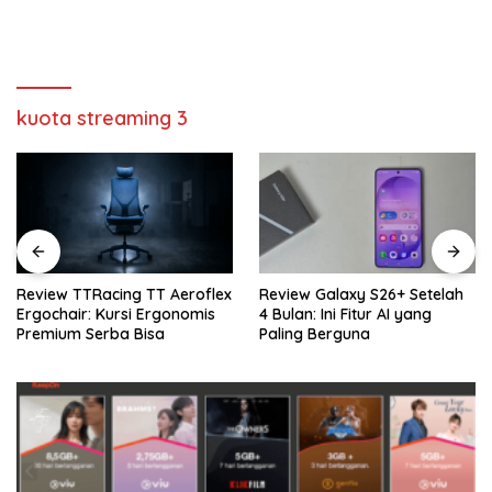
kuota streaming 3
ing TT Aeroflex
Review Galaxy S26+ Setelah
Review Sennhe
ursi Ergonomis
4 Bulan: Ini Fitur AI yang
Rekomendasi 
ba Bisa
Paling Berguna
Terbaik Buat