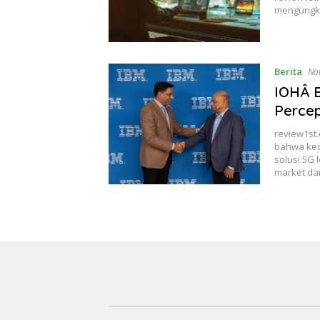
mengungka
Berita
No
IOHÂ B
Percep
review1st
bahwa ked
solusi 5G l
market da