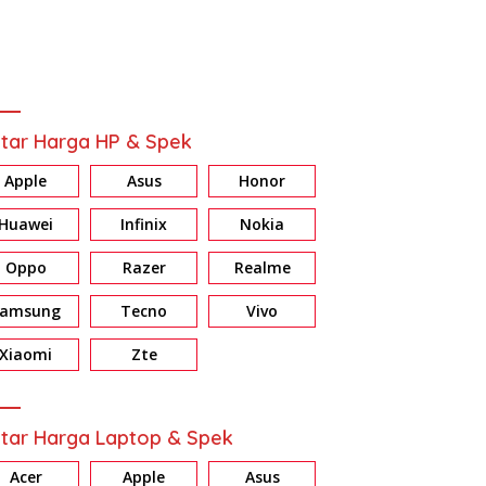
tar Harga HP & Spek
Apple
Asus
Honor
Huawei
Infinix
Nokia
Oppo
Razer
Realme
Samsung
Tecno
Vivo
ew HONOR X7d: Baterai &
Review Galaxy A37 5G:
R
ri Jumbo, Harga Masuk
Konsisten di Fitur AI, Privacy
E
Xiaomi
Zte
dan Nightography
d
tar Harga Laptop & Spek
Acer
Apple
Asus