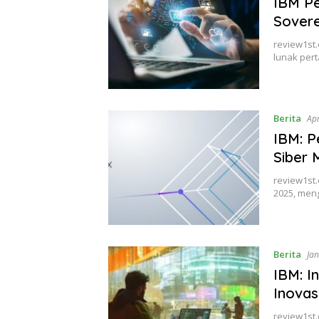
IBM Pe
Sovere
review1st
lunak pert
Berita
Ap
IBM: P
Siber 
review1st.
2025, men
Berita
Jan
IBM: I
Inovasi
review1st.