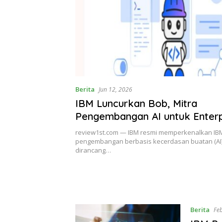
Berita
Jun 12, 2026
IBM Luncurkan Bob, Mitra
Pengembangan AI untuk Enterp
Modern
review1st.com — IBM resmi memperkenalkan IBM
pengembangan berbasis kecerdasan buatan (AI
dirancang…
Berita
Fe