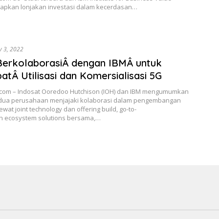
pkan lonjakan investasi dalam kecerdasan…
v 3, 2022
erkolaborasiÂ dengan IBMÂ untuk
atÂ Utilisasi dan Komersialisasi 5G
.com – Indosat Ooredoo Hutchison (IOH) dan IBM mengumumkan
ua perusahaan menjajaki kolaborasi dalam pengembangan
ewat joint technology dan offering build, go-to-
n ecosystem solutions bersama,…