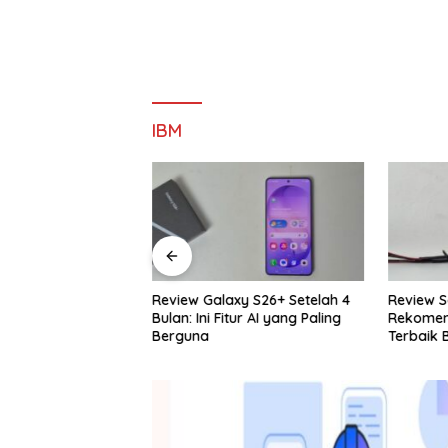
IBM
cing TT Aeroflex
Review Galaxy S26+ Setelah 4
Review S
ursi Ergonomis
Bulan: Ini Fitur AI yang Paling
Rekomend
ba Bisa
Berguna
Terbaik 