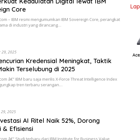
rkuat Kedaulatan Digital lewat IBM
Lap
ign Core
.com – IBM resmi mengumumkan IBM Sovereign Core, perangkat
ama di industri yang dirancang…
r 29, 2025
Ace
encurian Kredensial Meningkat, Taktik
Makin Terselubung di 2025
com â€” IBM baru saja merilis X-Force Threat Intelligence Index
gungkap tren terbaru serangan…
 29, 2025
nvestasi AI Ritel Naik 52%, Dorong
 & Efisiensi
com â€“ Studi terbaru dari IBM Institute for Business Value