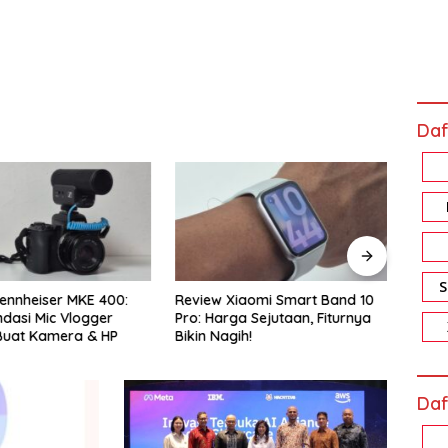
Daf
ennheiser MKE 400:
Review Xiaomi Smart Band 10
Revi
asi Mic Vlogger
Pro: Harga Sejutaan, Fiturnya
Memo
Buat Kamera & HP
Bikin Nagih!
Akal
Daf