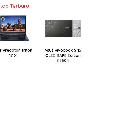
top Terbaru
r Predator Triton
Asus Vivobook S 15
17 X
OLED BAPE Edition
K5504