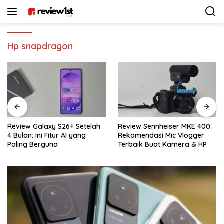
Langsung
ke
konten
Hp snapdragon
Review Galaxy S26+ Setelah
Review Sennheiser MKE 400:
4 Bulan: Ini Fitur AI yang
Rekomendasi Mic Vlogger
Paling Berguna
Terbaik Buat Kamera & HP