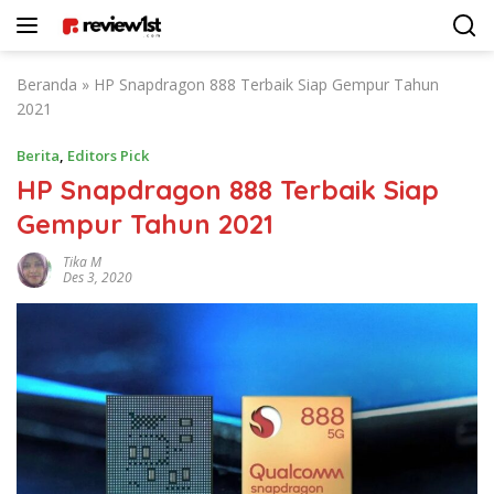
Langsung
ke
konten
Beranda
»
HP Snapdragon 888 Terbaik Siap Gempur Tahun
2021
Berita
,
Editors Pick
HP Snapdragon 888 Terbaik Siap
Gempur Tahun 2021
Tika M
Des 3, 2020