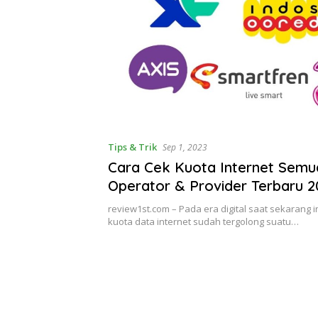
Tips & Trik
Sep 1, 2023
Cara Cek Kuota Internet Semu
Operator & Provider Terbaru 2
review1st.com – Pada era digital saat sekarang 
kuota data internet sudah tergolong suatu…