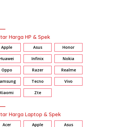
tar Harga HP & Spek
Apple
Asus
Honor
Huawei
Infinix
Nokia
Oppo
Razer
Realme
Samsung
Tecno
Vivo
Review HONOR X7d: Baterai &
Review Galaxy A37 5G:
Memori Jumbo, Harga Masuk
Konsisten di Fitur AI, Privacy
Xiaomi
Zte
Akal
dan Nightography
tar Harga Laptop & Spek
Acer
Apple
Asus