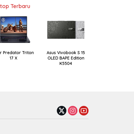
top Terbaru
r Predator Triton
Asus Vivobook S 15
17 X
OLED BAPE Edition
K5504