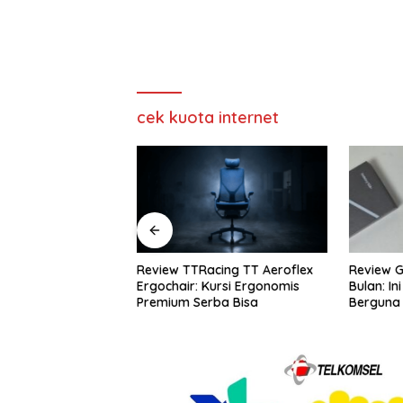
cek kuota internet
w TTRacing TT Aeroflex
Review Galaxy S26+ Setelah 4
R
hair: Kursi Ergonomis
Bulan: Ini Fitur AI yang Paling
R
ium Serba Bisa
Berguna
T