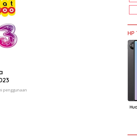
HP 
a
023
ini penggunaan
Hua