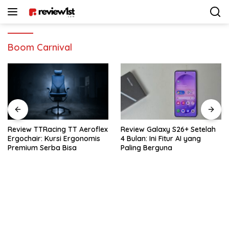
Langsung
ke
konten
Boom Carnival
oflex
Review Galaxy S26+ Setelah
Review Sennheiser MKE 4
mis
4 Bulan: Ini Fitur AI yang
Rekomendasi Mic Vlogge
Paling Berguna
Terbaik Buat Kamera & 