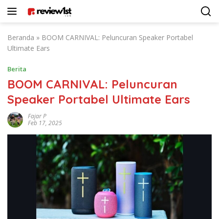
Langsung
ke
konten
Beranda
»
BOOM CARNIVAL: Peluncuran Speaker Portabel
Ultimate Ears
Berita
BOOM CARNIVAL: Peluncuran
Speaker Portabel Ultimate Ears
Fajar P
Feb 17, 2025