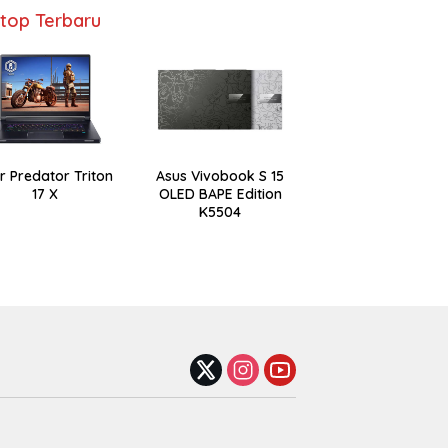
top Terbaru
r Predator Triton
Asus Vivobook S 15
17 X
OLED BAPE Edition
K5504