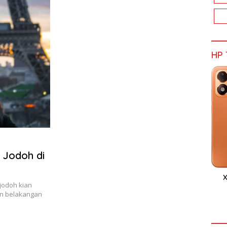
HP 
i Jodoh di
X
 jodoh kian
hun belakangan