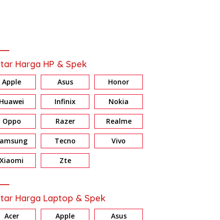
tar Harga HP & Spek
Apple
Asus
Honor
Huawei
Infinix
Nokia
Oppo
Razer
Realme
Samsung
Tecno
Vivo
ew HONOR X7d: Baterai &
Review Galaxy A37 5G:
R
ri Jumbo, Harga Masuk
Konsisten di Fitur AI, Privacy
E
Xiaomi
Zte
dan Nightography
d
tar Harga Laptop & Spek
Acer
Apple
Asus