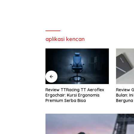
aplikasi kencan
cing TT Aeroflex
Review Galaxy S26+ Setelah 4
Review 
Kursi Ergonomis
Bulan: Ini Fitur AI yang Paling
Rekomen
rba Bisa
Berguna
Terbaik