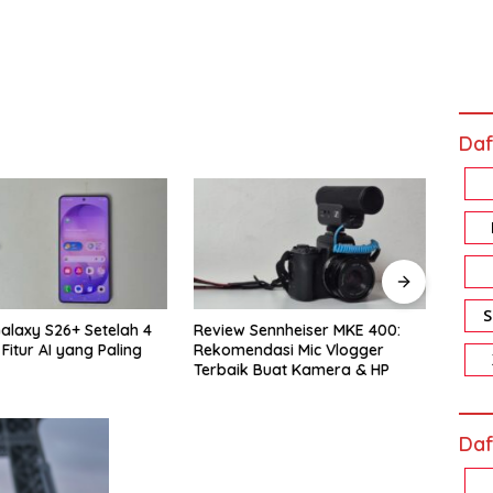
Daf
Sennheiser MKE 400:
Review Xiaomi Smart Band 10
Revi
dasi Mic Vlogger
Pro: Harga Sejutaan, Fiturnya
Memo
 Buat Kamera & HP
Bikin Nagih!
Akal
Daf