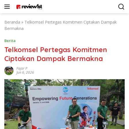
Langsung
ke
konten
Beranda
»
Telkomsel Pertegas Komitmen Ciptakan Dampak
Bermakna
Berita
Telkomsel Pertegas Komitmen
Ciptakan Dampak Bermakna
Fajar P
Jun 6, 2026