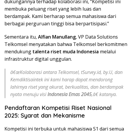
dukungannya terhadap kolaborasi ini, “Kompetisi ini
membuka peluang riset yang lebih luas dan
berdampak. Kami berharap semua mahasiswa dari
berbagai perguruan tinggi bisa berpartisipasi.”
Sementara itu,
Alfian Manullang
, VP Data Solutions
Telkomsel menyatakan bahwa Telkomsel berkomitmen
mendukung
talenta riset muda Indonesia
melalui
infrastruktur digital unggulan.
â€œKolaborasi antara Telkomsel, tSurvey.id, by.U, dan
Kemdiktisaintek ini kami harap dapat mendorong
lahirnya riset yang akurat, berkualitas, dan berdampak
nyata menuju visi
Indonesia Emas 2045
,â€ katanya.
Pendaftaran Kompetisi Riset Nasional
2025: Syarat dan Mekanisme
Kompetisi ini terbuka untuk mahasiswa S1 dari semua