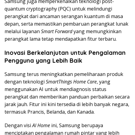
Samsung juga memperkenalkan teknologi post-
quantum cryptography (PQC) untuk melindungi
perangkat dari ancaman serangan kuantum di masa
depan, serta memastikan pembaruan perangkat lunak
melalui layanan
Smart Forward
yang memungkinkan
perangkat lama tetap mendapatkan fitur terbaru.
Inovasi Berkelanjutan untuk Pengalaman
Pengguna yang Lebih Baik
Samsung terus meningkatkan pemeliharaan produk
dengan teknologi
SmartThings Home Care
, yang
menggunakan AI untuk mendiagnosis status
perangkat dan memberikan panduan perbaikan secara
jarak jauh. Fitur ini kini tersedia di lebih banyak negara,
termasuk Prancis, Belanda, dan Kanada.
Dengan visi
AI Home
ini, Samsung berupaya
menciptakan pengalaman rumah pintar yang lebih