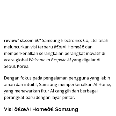
review1st.com â€“
Samsung Electronics Co, Ltd. telah
meluncurkan visi terbaru â€œAI Homeâ€ dan
memperkenalkan serangkaian perangkat inovatif di
acara global
Welcome to Bespoke AI
yang digelar di
Seoul, Korea.
Dengan fokus pada pengalaman pengguna yang lebih
aman dan intuitif, Samsung memperkenalkan AI Home,
yang menawarkan fitur AI canggih dan berbagai
perangkat baru dengan layar pintar.
Visi â€œAI Homeâ€ Samsung