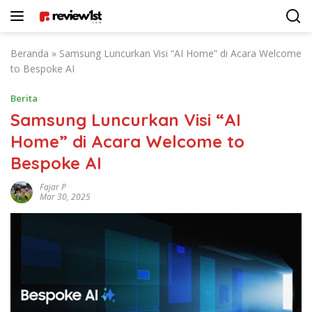
Langsung
ke
konten
Beranda
»
Samsung Luncurkan Visi “AI Home” di Acara Welcome
to Bespoke AI
Berita
Samsung Luncurkan Visi “AI
Home” di Acara Welcome to
Bespoke AI
Fajar P
Mar 30, 2025