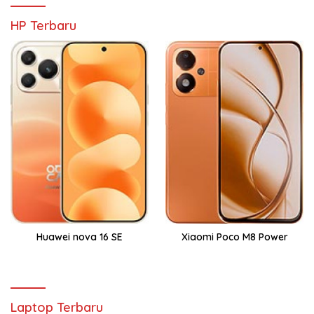
HP Terbaru
Huawei nova 16 SE
Xiaomi Poco M8 Power
Laptop Terbaru