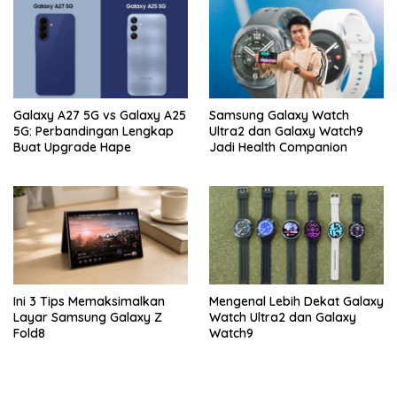
Galaxy A27 5G vs Galaxy A25
Samsung Galaxy Watch
5G: Perbandingan Lengkap
Ultra2 dan Galaxy Watch9
Buat Upgrade Hape
Jadi Health Companion
Ini 3 Tips Memaksimalkan
Mengenal Lebih Dekat Galaxy
Layar Samsung Galaxy Z
Watch Ultra2 dan Galaxy
Fold8
Watch9