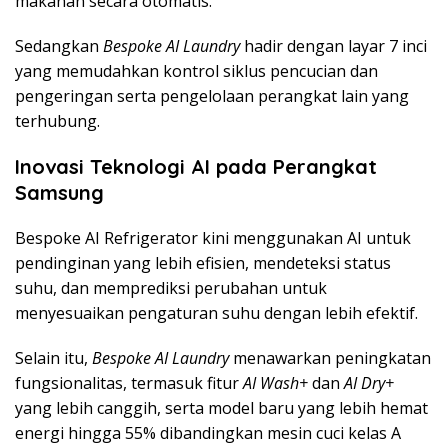
makanan secara otomatis.
Sedangkan
Bespoke AI Laundry
hadir dengan layar 7 inci
yang memudahkan kontrol siklus pencucian dan
pengeringan serta pengelolaan perangkat lain yang
terhubung.
Inovasi Teknologi AI pada Perangkat
Samsung
Bespoke AI Refrigerator kini menggunakan AI untuk
pendinginan yang lebih efisien, mendeteksi status
suhu, dan memprediksi perubahan untuk
menyesuaikan pengaturan suhu dengan lebih efektif.
Selain itu,
Bespoke AI Laundry
menawarkan peningkatan
fungsionalitas, termasuk fitur
AI Wash+
dan
AI Dry+
yang lebih canggih, serta model baru yang lebih hemat
energi hingga 55% dibandingkan mesin cuci kelas A