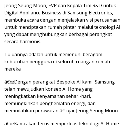
Jeong Seung Moon, EVP dan Kepala Tim R&D untuk
Digital Appliance Business di Samsung Electronics,
membuka acara dengan menjelaskan visi perusahaan
untuk menciptakan rumah pintar melalui teknologi AI
yang dapat menghubungkan berbagai perangkat
secara harmonis.
Tujuannya adalah untuk memenuhi beragam
kebutuhan pengguna di seluruh ruangan rumah
mereka.
â€œDengan perangkat Bespoke AI kami, Samsung
telah mewujudkan konsep AI Home yang
meningkatkan kenyamanan sehari-hari,
memungkinkan penghematan energi, dan
memudahkan perawatan,â€ ujar Jeong Seung Moon.
â€œKami akan terus memperluas teknologi AI Home