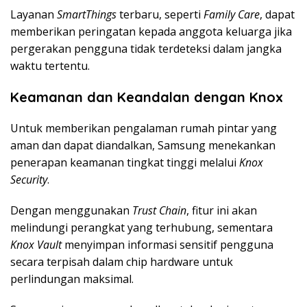
Layanan
SmartThings
terbaru, seperti
Family Care
, dapat
memberikan peringatan kepada anggota keluarga jika
pergerakan pengguna tidak terdeteksi dalam jangka
waktu tertentu.
Keamanan dan Keandalan dengan Knox
Untuk memberikan pengalaman rumah pintar yang
aman dan dapat diandalkan, Samsung menekankan
penerapan keamanan tingkat tinggi melalui
Knox
Security
.
Dengan menggunakan
Trust Chain
, fitur ini akan
melindungi perangkat yang terhubung, sementara
Knox Vault
menyimpan informasi sensitif pengguna
secara terpisah dalam chip hardware untuk
perlindungan maksimal.