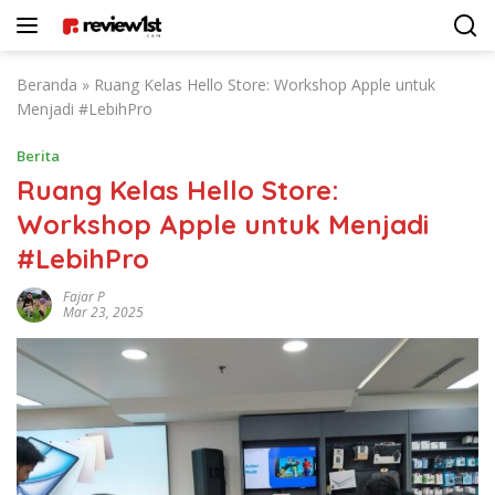
Langsung
ke
konten
Beranda
»
Ruang Kelas Hello Store: Workshop Apple untuk
Menjadi #LebihPro
Berita
Ruang Kelas Hello Store:
Workshop Apple untuk Menjadi
#LebihPro
Fajar P
Mar 23, 2025