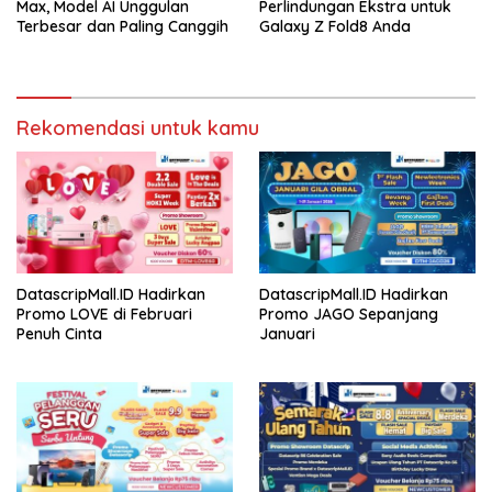
Max, Model AI Unggulan
Perlindungan Ekstra untuk
Terbesar dan Paling Canggih
Galaxy Z Fold8 Anda
Rekomendasi untuk kamu
DatascripMall.ID Hadirkan
DatascripMall.ID Hadirkan
Promo LOVE di Februari
Promo JAGO Sepanjang
Penuh Cinta
Januari