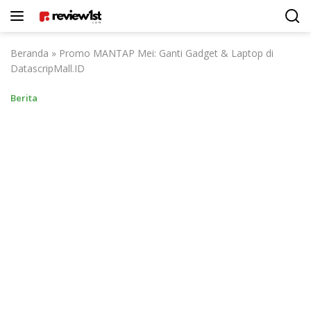
Langsung
ke
konten
Beranda
»
Promo MANTAP Mei: Ganti Gadget & Laptop di
DatascripMall.ID
Berita