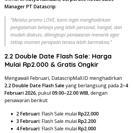
Manager PT Datascrip
:
“Melalui promo LOVE, kami ingin menghadirkan
pengalaman belanja yang lebih personal, hangat, dan
mudah diakses, dilengkapi penawaran menarik agar
setiap momen perayaan terasa lebih bermakna.”
2.2 Double Date Flash Sale: Harga
Mulai Rp2.000 & Gratis Ongkir
Mengawali Februari, DatascripMall.ID menghadirkan
2.2 Double Date Flash Sale
yang berlangsung pada
2–4
Februari 2026
, pukul
09.00–22.00 WIB
, dengan
penawaran berikut:
2 Februari
: Flash Sale mulai
Rp22.000
3 Februari
: Flash Sale mulai
Rp2.200
4 Februari
: Flash Sale mulai
Rp2.000