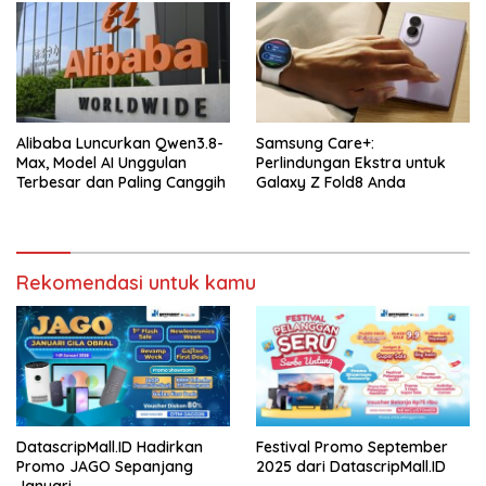
Alibaba Luncurkan Qwen3.8-
Samsung Care+:
Max, Model AI Unggulan
Perlindungan Ekstra untuk
Terbesar dan Paling Canggih
Galaxy Z Fold8 Anda
Rekomendasi untuk kamu
DatascripMall.ID Hadirkan
Festival Promo September
Promo JAGO Sepanjang
2025 dari DatascripMall.ID
Januari