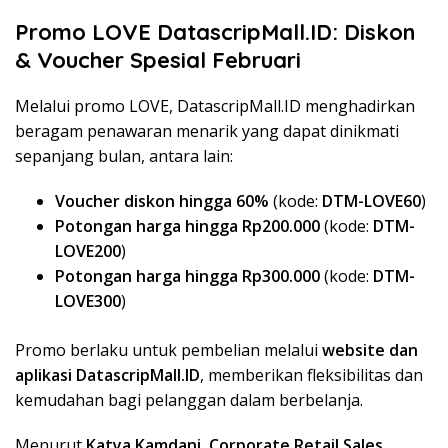
Promo LOVE DatascripMall.ID: Diskon
& Voucher Spesial Februari
Melalui promo LOVE, DatascripMall.ID menghadirkan
beragam penawaran menarik yang dapat dinikmati
sepanjang bulan, antara lain:
Voucher diskon hingga 60%
(kode:
DTM-LOVE60
)
Potongan harga hingga Rp200.000
(kode:
DTM-
LOVE200
)
Potongan harga hingga Rp300.000
(kode:
DTM-
LOVE300
)
Promo berlaku untuk pembelian melalui
website dan
aplikasi DatascripMall.ID
, memberikan fleksibilitas dan
kemudahan bagi pelanggan dalam berbelanja.
Menurut
Katya Kamdani, Corporate Retail Sales