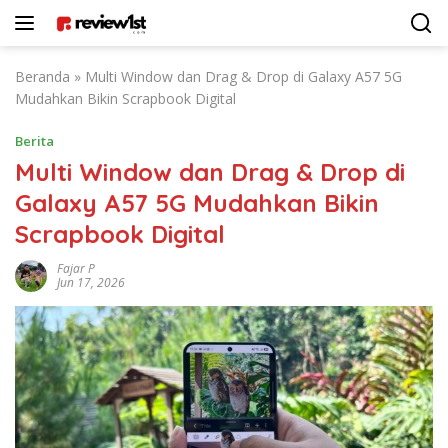
Langsung
ke
konten
Beranda
»
Multi Window dan Drag & Drop di Galaxy A57 5G
Mudahkan Bikin Scrapbook Digital
Berita
Multi Window dan Drag & Drop di
Galaxy A57 5G Mudahkan Bikin
Scrapbook Digital
Fajar P
Jun 17, 2026