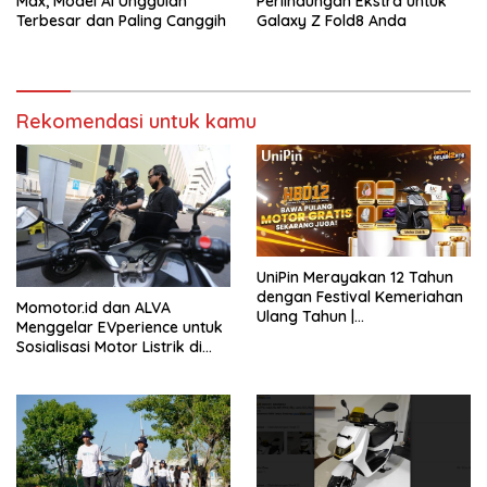
Max, Model AI Unggulan
Perlindungan Ekstra untuk
Terbesar dan Paling Canggih
Galaxy Z Fold8 Anda
Rekomendasi untuk kamu
UniPin Merayakan 12 Tahun
dengan Festival Kemeriahan
Momotor.id dan ALVA
Ulang Tahun |
Menggelar EVperience untuk
#UniPinCeleb12ate
Sosialisasi Motor Listrik di
Jabodetabek