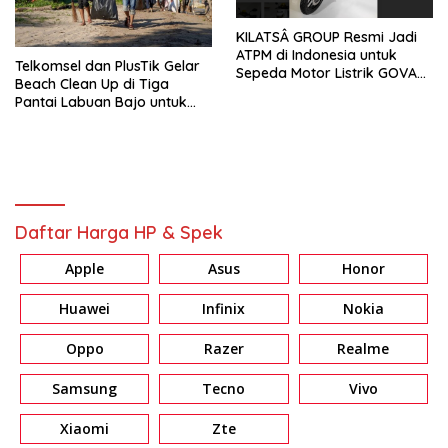
KILATSÂ GROUP Resmi Jadi
ATPM di Indonesia untuk
Telkomsel dan PlusTik Gelar
Sepeda Motor Listrik GOVA
Beach Clean Up di Tiga
dan Sistem Tukar Baterai
Pantai Labuan Bajo untuk
Mendorong Kesadaran
Lingkungan
Daftar Harga HP & Spek
Apple
Asus
Honor
Huawei
Infinix
Nokia
Oppo
Razer
Realme
Samsung
Tecno
Vivo
Xiaomi
Zte