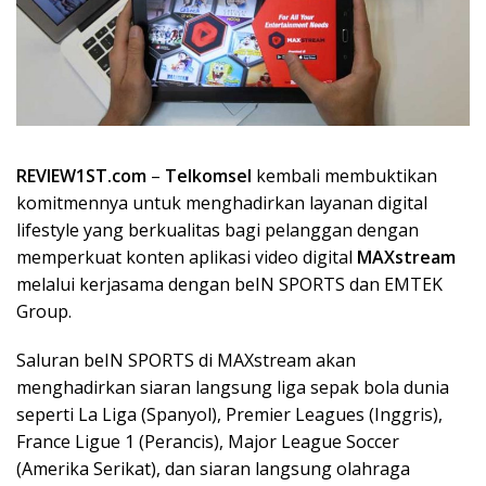
REVIEW1ST.com
–
Telkomsel
kembali membuktikan
komitmennya untuk menghadirkan layanan digital
lifestyle yang berkualitas bagi pelanggan dengan
memperkuat konten aplikasi video digital
MAXstream
melalui kerjasama dengan beIN SPORTS dan EMTEK
Group.
Saluran beIN SPORTS di MAXstream akan
menghadirkan siaran langsung liga sepak bola dunia
seperti La Liga (Spanyol), Premier Leagues (Inggris),
France Ligue 1 (Perancis), Major League Soccer
(Amerika Serikat), dan siaran langsung olahraga