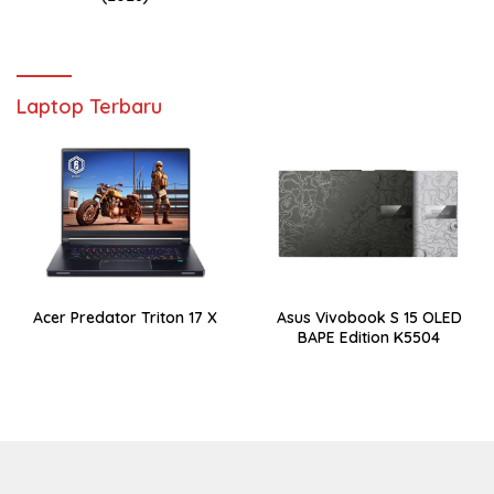
Laptop Terbaru
Acer Predator Triton 17 X
Asus Vivobook S 15 OLED
BAPE Edition K5504