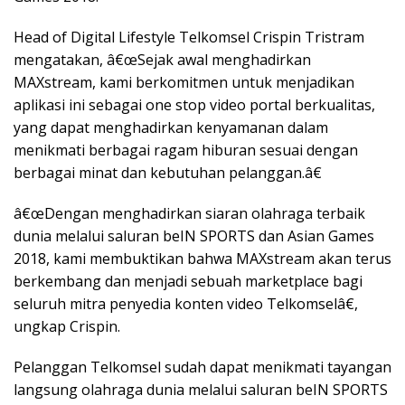
Head of Digital Lifestyle Telkomsel Crispin Tristram
mengatakan, â€œSejak awal menghadirkan
MAXstream, kami berkomitmen untuk menjadikan
aplikasi ini sebagai one stop video portal berkualitas,
yang dapat menghadirkan kenyamanan dalam
menikmati berbagai ragam hiburan sesuai dengan
berbagai minat dan kebutuhan pelanggan.â€
â€œDengan menghadirkan siaran olahraga terbaik
dunia melalui saluran beIN SPORTS dan Asian Games
2018, kami membuktikan bahwa MAXstream akan terus
berkembang dan menjadi sebuah marketplace bagi
seluruh mitra penyedia konten video Telkomselâ€,
ungkap Crispin.
Pelanggan Telkomsel sudah dapat menikmati tayangan
langsung olahraga dunia melalui saluran beIN SPORTS