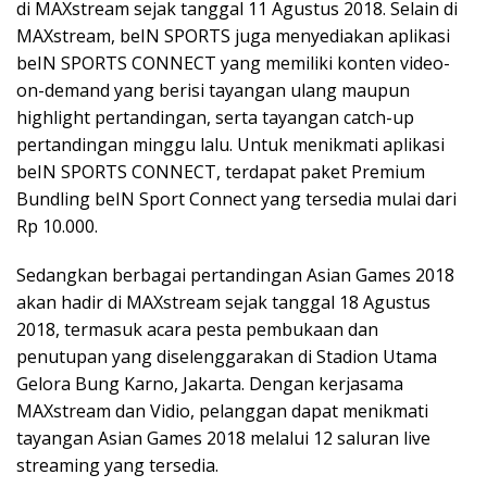
di MAXstream sejak tanggal 11 Agustus 2018. Selain di
MAXstream, beIN SPORTS juga menyediakan aplikasi
beIN SPORTS CONNECT yang memiliki konten video-
on-demand yang berisi tayangan ulang maupun
highlight pertandingan, serta tayangan catch-up
pertandingan minggu lalu. Untuk menikmati aplikasi
beIN SPORTS CONNECT, terdapat paket Premium
Bundling beIN Sport Connect yang tersedia mulai dari
Rp 10.000.
Sedangkan berbagai pertandingan Asian Games 2018
akan hadir di MAXstream sejak tanggal 18 Agustus
2018, termasuk acara pesta pembukaan dan
penutupan yang diselenggarakan di Stadion Utama
Gelora Bung Karno, Jakarta. Dengan kerjasama
MAXstream dan Vidio, pelanggan dapat menikmati
tayangan Asian Games 2018 melalui 12 saluran live
streaming yang tersedia.