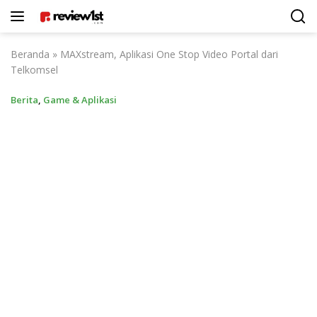
Langsung
ke
konten
Beranda
»
MAXstream, Aplikasi One Stop Video Portal dari
Telkomsel
Berita
,
Game & Aplikasi