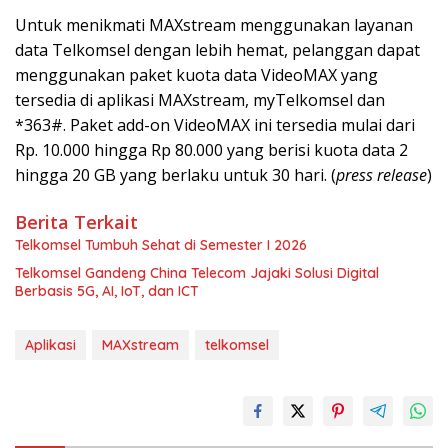
Untuk menikmati MAXstream menggunakan layanan
data Telkomsel dengan lebih hemat, pelanggan dapat
menggunakan paket kuota data VideoMAX yang
tersedia di aplikasi MAXstream, myTelkomsel dan
*363#. Paket add-on VideoMAX ini tersedia mulai dari
Rp. 10.000 hingga Rp 80.000 yang berisi kuota data 2
hingga 20 GB yang berlaku untuk 30 hari. (
press release
)
Berita Terkait
Telkomsel Tumbuh Sehat di Semester I 2026
Telkomsel Gandeng China Telecom Jajaki Solusi Digital
Berbasis 5G, AI, IoT, dan ICT
Aplikasi
MAXstream
telkomsel