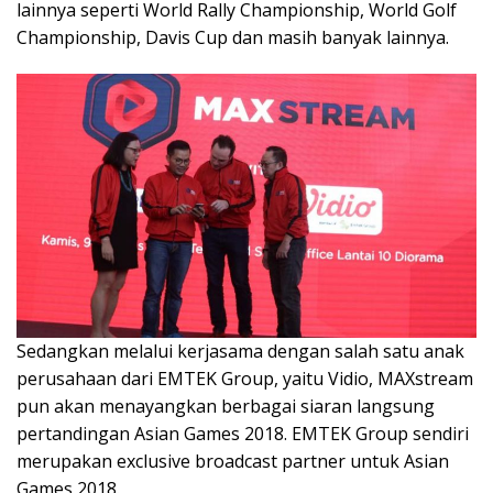
lainnya seperti World Rally Championship, World Golf
Championship, Davis Cup dan masih banyak lainnya.
Sedangkan melalui kerjasama dengan salah satu anak
perusahaan dari EMTEK Group, yaitu Vidio, MAXstream
pun akan menayangkan berbagai siaran langsung
pertandingan Asian Games 2018. EMTEK Group sendiri
merupakan exclusive broadcast partner untuk Asian
Games 2018.