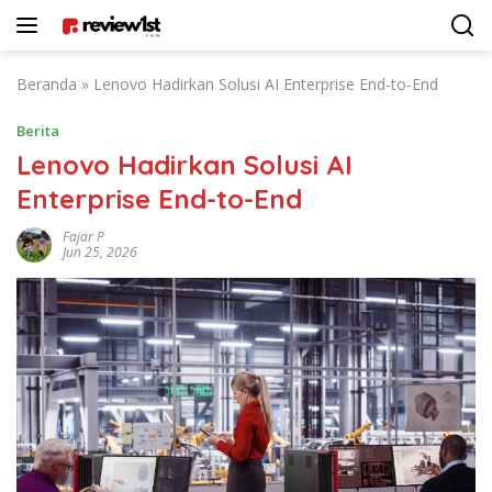
Langsung
ke
konten
Beranda
»
Lenovo Hadirkan Solusi AI Enterprise End-to-End
Berita
Lenovo Hadirkan Solusi AI
Enterprise End-to-End
Fajar P
Jun 25, 2026