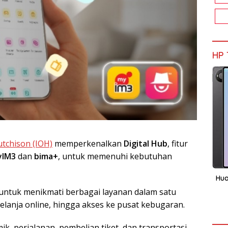
HP 
tchison (IOH)
memperkenalkan
Digital Hub
, fitur
yIM3
dan
bima+
, untuk memenuhi kebutuhan
Hua
ntuk menikmati berbagai layanan dalam satu
belanja online, hingga akses ke pusat kebugaran.
mik, perjalanan, pembelian tiket, dan transportasi,