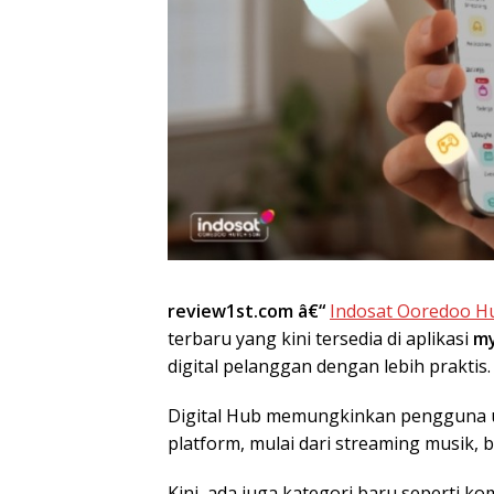
review1st.com â€“
Indosat Ooredoo Hu
terbaru yang kini tersedia di aplikasi
m
digital pelanggan dengan lebih praktis.
Digital Hub memungkinkan pengguna u
platform, mulai dari streaming musik, 
Kini, ada juga kategori baru seperti ko