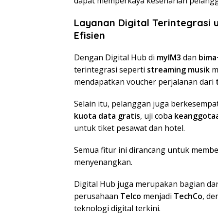
dapat memperkaya keseharian pelangg
Layanan Digital Terintegrasi
Efisien
Dengan Digital Hub di
myIM3
dan
bima
terintegrasi seperti
streaming musik
m
mendapatkan voucher perjalanan dari
Selain itu, pelanggan juga berkesemp
kuota data gratis
, uji coba
keanggotaa
untuk tiket pesawat dan hotel.
Semua fitur ini dirancang untuk membe
menyenangkan.
Digital Hub juga merupakan bagian dar
perusahaan
Telco
menjadi
TechCo
, d
teknologi digital terkini.