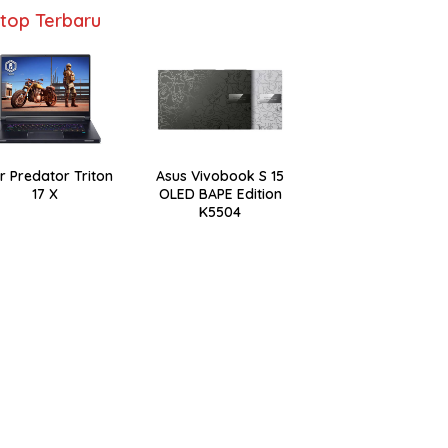
top Terbaru
r Predator Triton
Asus Vivobook S 15
17 X
OLED BAPE Edition
K5504