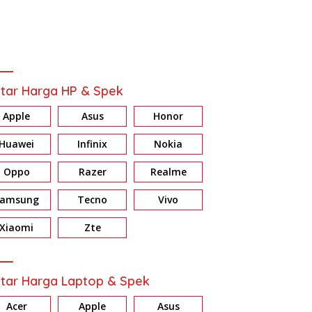
tar Harga HP & Spek
Apple
Asus
Honor
Huawei
Infinix
Nokia
Oppo
Razer
Realme
Samsung
Tecno
Vivo
ew HONOR X7d: Baterai &
Review Galaxy A37 5G:
R
ri Jumbo, Harga Masuk
Konsisten di Fitur AI, Privacy
E
Xiaomi
Zte
dan Nightography
d
tar Harga Laptop & Spek
Acer
Apple
Asus