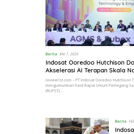
Berita
Mei 7, 2026
Indosat Ooredoo Hutchison D
Akselerasi AI Terapan Skala N
review1st.com – PT Indosat Ooredoo Hutchison 
mengumumkan hasil Rapat Umum Pemegang S
(RUPST)…
Berita
Fe
Indos