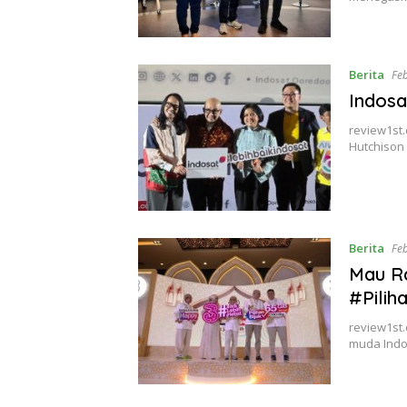
Berita
Fe
Indosa
review1st
Hutchison
Berita
Fe
Mau R
#Pilih
review1st
muda Indo