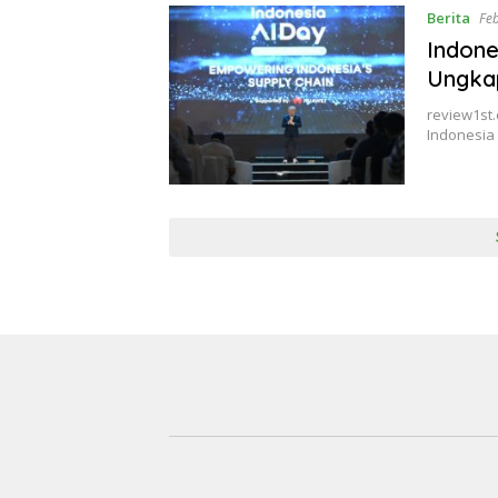
Berita
Fe
Indone
Ungkap
review1st
Indonesia 