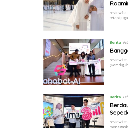
Roami
review1st.
tetapi juga
Berita
Fe
Bangga
review1st.
(Komdigi)
Berita
Fe
Berday
Sepeda
review1st.
menegask