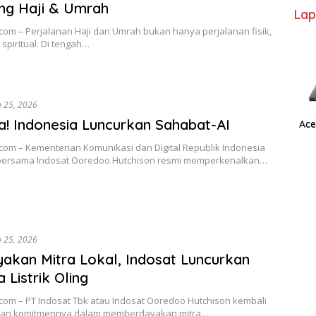
ng Haji & Umrah
Lap
com – Perjalanan Haji dan Umrah bukan hanya perjalanan fisik,
 spiritual. Di tengah…
b 25, 2026
! Indonesia Luncurkan Sahabat-AI
Ace
com – Kementerian Komunikasi dan Digital Republik Indonesia
 bersama Indosat Ooredoo Hutchison resmi memperkenalkan…
b 25, 2026
akan Mitra Lokal, Indosat Luncurkan
 Listrik Oling
com – PT Indosat Tbk atau Indosat Ooredoo Hutchison kembali
an komitmennya dalam memberdayakan mitra…