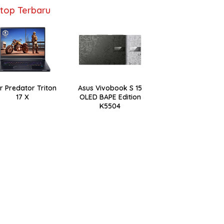
top Terbaru
r Predator Triton
Asus Vivobook S 15
17 X
OLED BAPE Edition
K5504