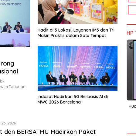
Hadir di 5 Lokasi, Layanan IM3 dan Tri
HP 
Makin Praktis dalam Satu Tempat
orong
asional
Tbk
aham Tahunan
Indosat Hadirkan 5G Berbasis AI di
MWC 2026 Barcelona
Hua
b 26, 2026
at dan BERSATHU Hadirkan Paket