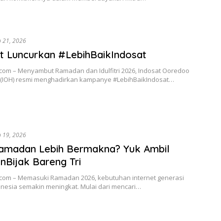
b 21, 2026
t Luncurkan #LebihBaikIndosat
.com – Menyambut Ramadan dan Idulfitri 2026, Indosat Ooredoo
 (IOH) resmi menghadirkan kampanye #LebihBaikIndosat…
b 19, 2026
amadan Lebih Bermakna? Yuk Ambil
anBijak Bareng Tri
.com – Memasuki Ramadan 2026, kebutuhan internet generasi
nesia semakin meningkat. Mulai dari mencari…