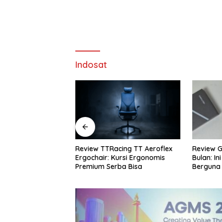
Indosat
cing TT Aeroflex
Review Galaxy S26+ Setelah 4
Review S
ursi Ergonomis
Bulan: Ini Fitur AI yang Paling
Rekomend
ba Bisa
Berguna
Terbaik 