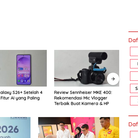
Daf
ennheiser MKE 400:
Review Xiaomi Smart Band 10
Revi
asi Mic Vlogger
Pro: Harga Sejutaan, Fiturnya
Memo
Buat Kamera & HP
Bikin Nagih!
Akal
Daf