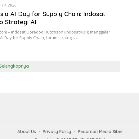
b 14, 2026
sia AI Day for Supply Chain: Indosat
 Strategi AI
.com – Indosat Ooredoo Hutchison (Indosat/IOH) menggelar
AI Day for Supply Chain, forum strategis…
Selengkapnya
About Us
Privacy Policy
Pedoman Media Siber