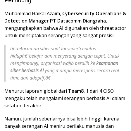
Pelindung
Muhammad Haikal Azaim,
Cybersecurity Operations &
Detection Manager PT Datacomm Diangraha
,
mengungkapkan bahwa AI digunakan oleh threat actor
untuk menciptakan serangan yang sangat presisi:
â€œAncaman siber saat ini seperti entitas
hidupâ€”belajar dan menyerang dengan cepat. Untuk
mengimbangi, organisasi wajib beralih ke
keamanan
siber berbasis AI
yang mampu merespons secara real-
time dan adaptif.â€
Menurut laporan global dari
Team8
, 1 dari 4 CISO
mengaku telah mengalami serangan berbasis AI dalam
setahun terakhir.
Namun, jumlah sebenarnya bisa lebih tinggi, karena
banyak serangan AI meniru perilaku manusia dan