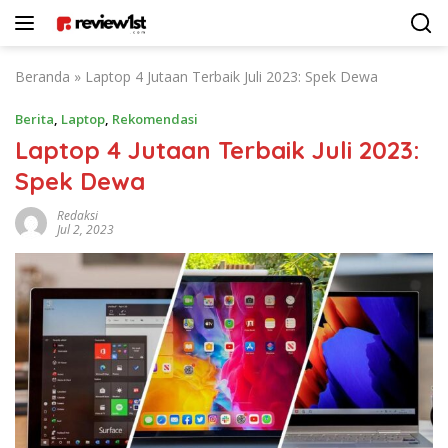
Langsung
ke
konten
Beranda
»
Laptop 4 Jutaan Terbaik Juli 2023: Spek Dewa
Berita
,
Laptop
,
Rekomendasi
Laptop 4 Jutaan Terbaik Juli 2023:
Spek Dewa
Redaksi
Jul 2, 2023