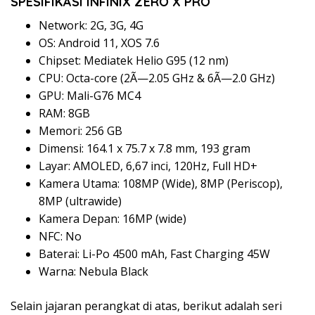
SPESIFIKASI INFINIX ZERO X PRO
Network: 2G, 3G, 4G
OS: Android 11, XOS 7.6
Chipset: Mediatek Helio G95 (12 nm)
CPU: Octa-core (2Ã—2.05 GHz & 6Ã—2.0 GHz)
GPU: Mali-G76 MC4
RAM: 8GB
Memori: 256 GB
Dimensi: 164.1 x 75.7 x 7.8 mm, 193 gram
Layar: AMOLED, 6,67 inci, 120Hz, Full HD+
Kamera Utama: 108MP (Wide), 8MP (Periscop),
8MP (ultrawide)
Kamera Depan: 16MP (wide)
NFC: No
Baterai: Li-Po 4500 mAh, Fast Charging 45W
Warna: Nebula Black
Selain jajaran perangkat di atas, berikut adalah seri