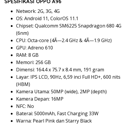
SPESIFIKASI OPPO A96
Network: 2G, 3G, 4G
OS: Android 11, ColorOS 11.1
Chipset: Qualcomm SM6225 Snapdragon 680 4G
(6nm)
CPU: Octa-core (4Ã—2.4 GHz & 4Ã—1.9 GHz)
GPU: Adreno 610
RAM: 8 GB
Memori: 256 GB
Dimensi: 164.4 x 75.7 x 8.4 mm, 191 gram
Layar: IPS LCD, 90Hz, 6,59 inci Full HD+, 600 nits
(HBM)
Kamera Utama: 50MP (wide), 2MP (depth)
Kamera Depan: 16MP
NFC: No
Baterai: 5000mAh, Fast Charging 33W
Warna: Pearl Pink dan Starry Black