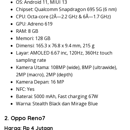
OS: Android 11, MIUI 13
Chipset: Qualcomm Snapdragon 695 5G (6 nm)
CPU: Octa-core (2Ã—2.2 GHz & 6Ã—1.7 GHz)
GPU: Adreno 619
RAM: 8 GB
Memori: 128 GB
Dimensi: 165.3 x 76.8 x 9.4 mm, 215 g
Layar: AMOLED 6.67 inc, 120Hz, 360Hz touch
sampling rate
Kamera Utama: 108MP (wide), 8MP (ultrawide),
2MP (macro), 2MP (depth)
Kamera Depan: 16 MP
NFC: Yes
Baterai: 5000 mAh, Fast charging 67W
Warna: Stealth Black dan Mirage Blue
2. Oppo Reno7
Harga: Rp 4 Jutaan