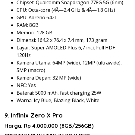
Chipset: Qualcomm Snapdragon 778G 5G (6nm)
CPU: Octa-core (4Ã—2.4 GHz & 4Ã—1.8 GHz)
GPU: Adreno 642L
RAM: 8GB
Memori: 128 GB
Dimensi: 164.2 x 76.4 x 7.4 mm, 173 gram
Layar: Super AMOLED Plus 6,7 inci, Full HD+,
120Hz
Kamera Utama: 64MP (wide), 12MP (ultrawide),
5MP (macro)
Kamera Depan: 32 MP (wide)
NFC: Yes
Baterai: 5000 mAh, fast charging 25W
Warna: Icy Blue, Blazing Black, White
9. Infinix Zero X Pro
Harga: Rp 4.000.000 (8GB/256GB)