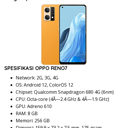
SPESIFIKASI OPPO RENO7
Network: 2G, 3G, 4G
OS: Android 12, ColorOS 12
Chipset: Qualcomm Snapdragon 680 4G (6nm)
CPU: Octa-core (4Ã—2.4 GHz & 4Ã—1.9 GHz)
GPU: Adreno 610
RAM: 8 GB
Memori: 256 GB
Dimensi: 159.9 x 73.2 x 7.5 mm, 175 gram