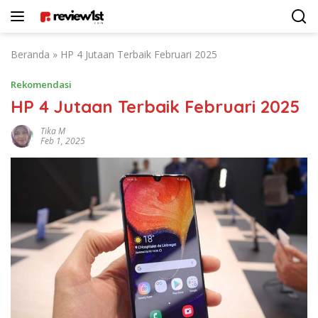
Langsung
ke
konten
Beranda
»
HP 4 Jutaan Terbaik Februari 2025
Rekomendasi
HP 4 Jutaan Terbaik Februari 2025
Tika M
Feb 1, 2025