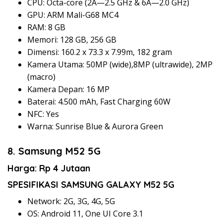
CPU: Octa-core (2Ã—2.5 GHz & 6Ã—2.0 GHz)
GPU: ARM Mali-G68 MC4
RAM: 8 GB
Memori: 128 GB, 256 GB
Dimensi: 160.2 x 73.3 x 7.99m, 182 gram
Kamera Utama: 50MP (wide),8MP (ultrawide), 2MP
(macro)
Kamera Depan: 16 MP
Baterai: 4.500 mAh, Fast Charging 60W
NFC: Yes
Warna: Sunrise Blue & Aurora Green
8. Samsung M52 5G
Harga: Rp 4 Jutaan
SPESIFIKASI SAMSUNG GALAXY M52 5G
Network: 2G, 3G, 4G, 5G
OS: Android 11, One UI Core 3.1