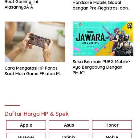
Buat Gaming, Ini
Hardcore Mobile Global
AlasannyaÂ Â
dengan Pre-Registrasi dan
Rewards Menarik
Suka Bermain PUBG Mobile?
Ayo Bergabung Dengan
Cara Mengatasi HP Panas
PMJC!
Saat Main Game FF atau ML
Daftar Harga HP & Spek
Apple
Asus
Honor
Huawei
Infinix
Nokia