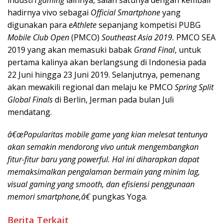
industri
gaming
lainnya, salah satunya dengan kembali
hadirnya vivo sebagai
Official Smartphone
yang
digunakan para
eAthlete
sepanjang kompetisi PUBG
Mobile Club Open
(PMCO)
Southeast Asia 2019.
PMCO SEA
2019 yang akan memasuki babak
Grand Final
, untuk
pertama kalinya akan berlangsung di Indonesia pada
22 Juni hingga 23 Juni 2019. Selanjutnya, pemenang
akan mewakili regional dan melaju ke PMCO
Spring Split
Global Finals
di Berlin, Jerman pada bulan Juli
mendatang.
â€œPopularitas mobile game yang kian melesat tentunya
akan semakin mendorong vivo untuk mengembangkan
fitur-fitur baru yang powerful. Hal ini diharapkan dapat
memaksimalkan pengalaman bermain yang minim lag,
visual gaming yang smooth, dan efisiensi penggunaan
memori smartphone,â€
pungkas Yoga.
Berita Terkait