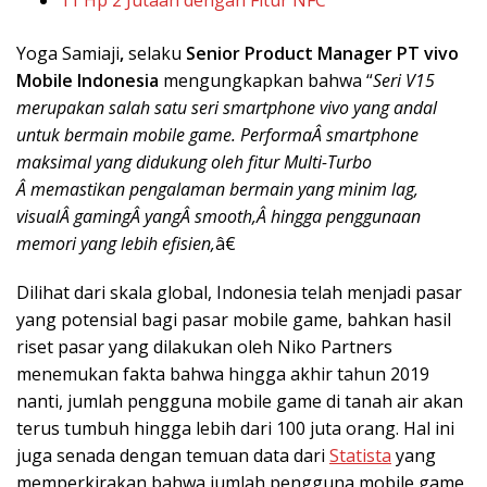
11 Hp 2 Jutaan dengan Fitur NFC
Yoga Samiaji
,
selaku
Senior Product Manager PT vivo
Mobile Indonesia
mengungkapkan bahwa “
Seri V15
merupakan salah satu seri smartphone vivo yang andal
untuk bermain mobile game. PerformaÂ smartphone
maksimal yang didukung oleh fitur Multi-Turbo
Â memastikan pengalaman bermain yang minim lag,
visualÂ gamingÂ yangÂ smooth,Â hingga penggunaan
memori yang lebih efisien,
â€
Dilihat dari skala global, Indonesia telah menjadi pasar
yang potensial bagi pasar mobile game, bahkan hasil
riset pasar yang dilakukan oleh Niko Partners
menemukan fakta bahwa hingga akhir tahun 2019
nanti, jumlah pengguna mobile game di tanah air akan
terus tumbuh hingga lebih dari 100 juta orang. Hal ini
juga senada dengan temuan data dari
Statista
yang
memperkirakan bahwa jumlah pengguna mobile game