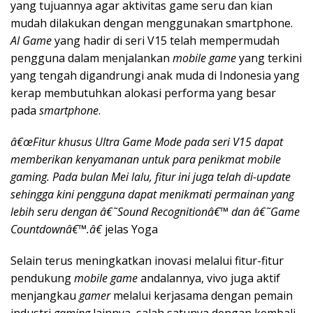
yang tujuannya agar aktivitas game seru dan kian
mudah dilakukan dengan menggunakan smartphone.
AI Game
yang hadir di seri V15 telah mempermudah
pengguna dalam menjalankan
mobile game
yang terkini
yang tengah digandrungi anak muda di Indonesia yang
kerap membutuhkan alokasi performa yang besar
pada
smartphone
.
â€œFitur khusus Ultra Game Mode pada seri V15 dapat
memberikan kenyamanan untuk para penikmat mobile
gaming. Pada bulan Mei lalu, fitur ini juga telah di-update
sehingga kini pengguna dapat menikmati permainan yang
lebih seru dengan â€˜Sound Recognitionâ€™ dan â€˜Game
Countdownâ€™.â€
jelas Yoga
Selain terus meningkatkan inovasi melalui fitur-fitur
pendukung
mobile game
andalannya, vivo juga aktif
menjangkau
gamer
melalui kerjasama dengan pemain