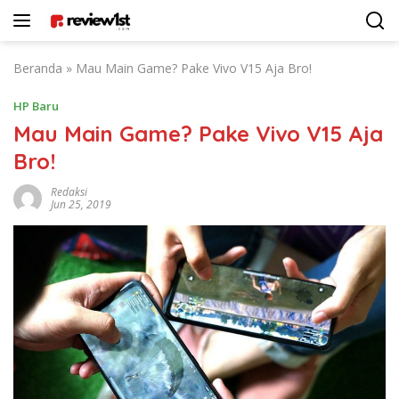
Langsung
ke
konten
Beranda
»
Mau Main Game? Pake Vivo V15 Aja Bro!
HP Baru
Mau Main Game? Pake Vivo V15 Aja
Bro!
Redaksi
Jun 25, 2019