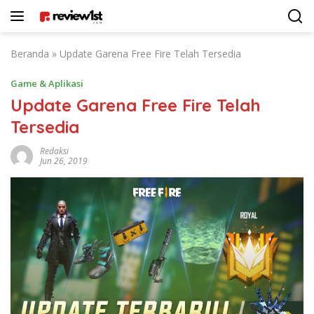
Langsung
ke
konten
Beranda
»
Update Garena Free Fire Telah Tersedia
Game & Aplikasi
Update Garena Free Fire Telah
Tersedia
Redaksi
Jun 26, 2019