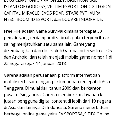
EVOS CLAW, ONIC 7NV, SFI ZET, BIGETRON BGL,
ISLAND OF GODDESS, VICTIM ESPORT, ONIC X LEGION,
CAPITAL MIRACLE, EVOS ROAR, STAR8 PVT, AURA
NESC, BOOM ID ESPORT, dan LOUVRE INDOPRIDE.
Free Fire adalah Game Survival dimana terdapat 50
pemain yang terdampar di sebuah pulau terpencil, dan
saling menjatuhkan satu sama lain. Game yang
dikembangkan dan dirilis oleh Garena ini tersedia di iOS
dan Android, dan telah menjadi mobile game nomor 1 di
22 negara sejak 14 Januari 2018.
Garena adalah perusahaan platform internet dan
mobile terbesar dengan pertumbuhan tercepat di Asia
Tenggara. Dimulai dari tahun 2009 dan berkantor
pusat di Singapura, Garena memberikan layanan ke
jutaan pengguna digital content di lebih dari 10 negara
di Asia dan lainnya. Di Indonesia, Garena menerbitkan
berbagai online game yaitu EA SPORTSâ„¢ FIFA Online