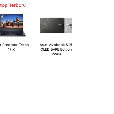
top Terbaru
r Predator Triton
Asus Vivobook S 15
17 X
OLED BAPE Edition
K5504