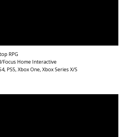
etop RPG
l/Focus Home Interactive
S4, PS5, Xbox One, Xbox Series X/S