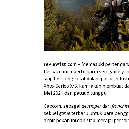
review1st.com
– Memasuki pertengaha
berpacu memperbaharui seri game ya
siap bersaing ketat dalam pasar industr
Xbox Series X/S, kami akan membuat da
Mei 2021 dan patut ditunggu.
Capcom, sebagai
developer
dari
franchis
sekuel
game
terbaru untuk para penggema
akhir pekan ini dan siap merajai persa