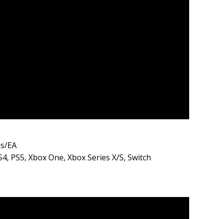
os/EA
S4, PS5, Xbox One, Xbox Series X/S, Switch