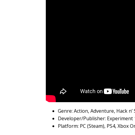
Genre: Action, Adventure, Hack n’ 
Developer/Publisher: Experiment
Platform: PC (Steam), PS4, Xbox O