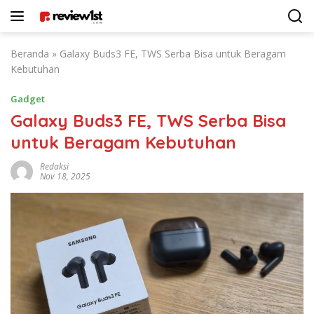
Langsung
ke
konten
Beranda
»
Galaxy Buds3 FE, TWS Serba Bisa untuk Beragam
Kebutuhan
Gadget
Galaxy Buds3 FE, TWS Serba Bisa
untuk Beragam Kebutuhan
Redaksi
Nov 18, 2025