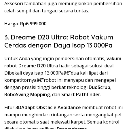
Aksesori tambahan juga memungkinkan pembersihan
celah sempit dan tungau secara tuntas.
Harga: Rp6.999.000
3. Dreame D20 Ultra: Robot Vakum
Cerdas dengan Daya Isap 13.000Pa
Untuk Anda yang ingin pembersihan otomatis,
vakum
robot Dreame D20 Ultra
hadir sebagai solusi ideal.
Dibekali daya isap 13.000Paâ€”dua kali lipat dari
kompetitornyaâ€”robot ini menyapu dan mengepel
dengan presisi tinggi berkat teknologi
DuoScrub
,
RoboSwing Mopping
, dan
Smart Pathfinder
.
Fitur
3DAdapt Obstacle Avoidance
membuat robot ini
mampu menghindari rintangan serta mengangkat pel
secara otomatis saat melewati karpet. Semua kontrol
dilakukan lewat aplikasi
Dreamehome
.