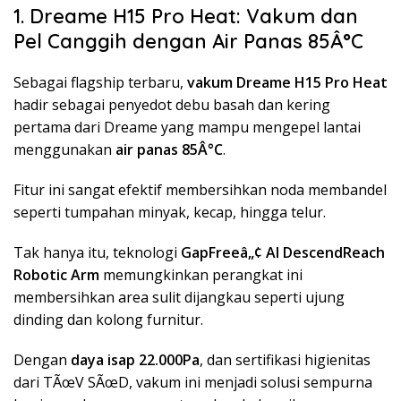
1. Dreame H15 Pro Heat: Vakum dan
Pel Canggih dengan Air Panas 85Â°C
Sebagai flagship terbaru,
vakum Dreame H15 Pro Heat
hadir sebagai penyedot debu basah dan kering
pertama dari Dreame yang mampu mengepel lantai
menggunakan
air panas 85Â°C
.
Fitur ini sangat efektif membersihkan noda membandel
seperti tumpahan minyak, kecap, hingga telur.
Tak hanya itu, teknologi
GapFreeâ„¢ AI DescendReach
Robotic Arm
memungkinkan perangkat ini
membersihkan area sulit dijangkau seperti ujung
dinding dan kolong furnitur.
Dengan
daya isap 22.000Pa
, dan sertifikasi higienitas
dari TÃœV SÃœD, vakum ini menjadi solusi sempurna