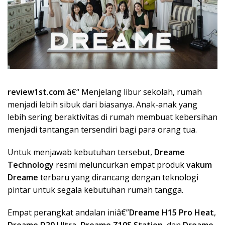
review1st.com
â€“ Menjelang libur sekolah, rumah
menjadi lebih sibuk dari biasanya. Anak-anak yang
lebih sering beraktivitas di rumah membuat kebersihan
menjadi tantangan tersendiri bagi para orang tua.
Untuk menjawab kebutuhan tersebut,
Dreame
Technology
resmi meluncurkan empat produk
vakum
Dreame
terbaru yang dirancang dengan teknologi
pintar untuk segala kebutuhan rumah tangga.
Empat perangkat andalan iniâ€”
Dreame H15 Pro Heat
,
Dreame D20 Ultra
,
Dreame Z10S Station
, dan
Dreame