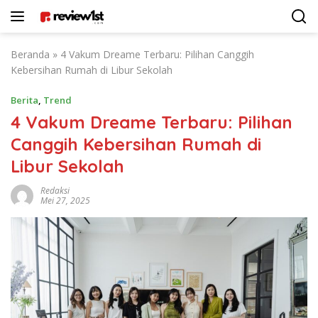
Langsung
ke
konten
Beranda
»
4 Vakum Dreame Terbaru: Pilihan Canggih
Kebersihan Rumah di Libur Sekolah
Berita
,
Trend
4 Vakum Dreame Terbaru: Pilihan
Canggih Kebersihan Rumah di
Libur Sekolah
Redaksi
Mei 27, 2025