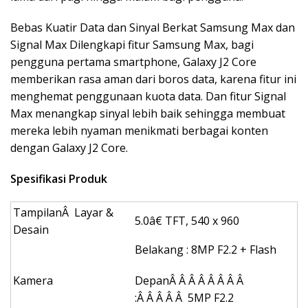
Bebas Kuatir Data dan Sinyal Berkat Samsung Max dan
Signal Max Dilengkapi fitur Samsung Max, bagi
pengguna pertama smartphone, Galaxy J2 Core
memberikan rasa aman dari boros data, karena fitur ini
menghemat penggunaan kuota data. Dan fitur Signal
Max menangkap sinyal lebih baik sehingga membuat
mereka lebih nyaman menikmati berbagai konten
dengan Galaxy J2 Core.
Spesifikasi Produk
TampilanÂ Layar &
5.0â€ TFT, 540 x 960
Desain
Belakang : 8MP F2.2 + Flash
Kamera
DepanÂ Â Â Â Â Â Â Â
:Â Â Â Â Â 5MP F2.2