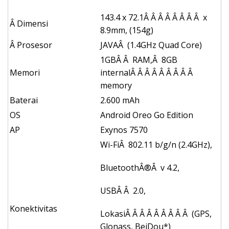
143.4 x 72.1Â Â Â Â Â Â Â Â x
Â Dimensi
8.9mm, (154g)
Â Prosesor
JAVAÂ (1.4GHz Quad Core)
1GBÂ Â RAM,Â 8GB
Memori
internalÂ Â Â Â Â Â Â Â Â
memory
Baterai
2.600 mAh
OS
Android Oreo Go Edition
AP
Exynos 7570
Wi-FiÂ 802.11 b/g/n (2.4GHz),
BluetoothÂ®Â v 4.2,
USBÂ Â 2.0,
Konektivitas
LokasiÂ Â Â Â Â Â Â Â Â (GPS,
Glonass, BeiDou*)