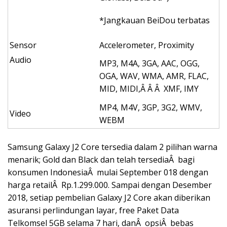
*Jangkauan BeiDou terbatas
Sensor
Accelerometer, Proximity
Audio
MP3, M4A, 3GA, AAC, OGG,
OGA, WAV, WMA, AMR, FLAC,
MID, MIDI,Â Â Â XMF, IMY
MP4, M4V, 3GP, 3G2, WMV,
Video
WEBM
Samsung Galaxy J2 Core tersedia dalam 2 pilihan warna
menarik; Gold dan Black dan telah tersediaÂ bagi
konsumen IndonesiaÂ mulai September 018 dengan
harga retailÂ Rp.1.299.000. Sampai dengan Desember
2018, setiap pembelian Galaxy J2 Core akan diberikan
asuransi perlindungan layar, free Paket Data
Telkomsel 5GB selama 7 hari, danÂ opsiÂ bebas