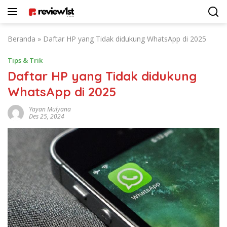
Langsung
ke
konten
Beranda
»
Daftar HP yang Tidak didukung WhatsApp di 2025
Tips & Trik
Daftar HP yang Tidak didukung
WhatsApp di 2025
Yayan Mulyana
Des 25, 2024