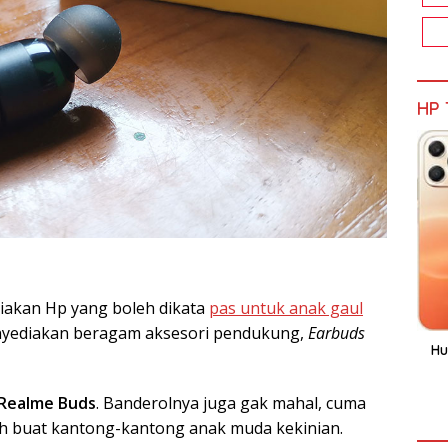
HP 
iakan Hp yang boleh dikata
pas untuk anak gaul
nyediakan beragam aksesori pendukung,
Earbuds
Hu
Realme Buds
. Banderolnya juga gak mahal, cuma
ah buat kantong-kantong anak muda kekinian.