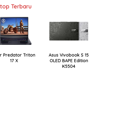
top Terbaru
r Predator Triton
Asus Vivobook S 15
17 X
OLED BAPE Edition
K5504