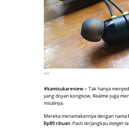
nor
#kamisukareview –
Tak hanya menyed
yang doyan kongkow, Realme juga me
misalnya.
Mereka menamakannya dengan nama
Rp89 ribuan
. Pasti terjangkau
banget
-l