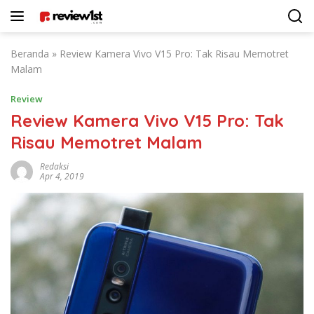
Langsung
ke
konten
Beranda
»
Review Kamera Vivo V15 Pro: Tak Risau Memotret
Malam
Review
Review Kamera Vivo V15 Pro: Tak
Risau Memotret Malam
Redaksi
Apr 4, 2019