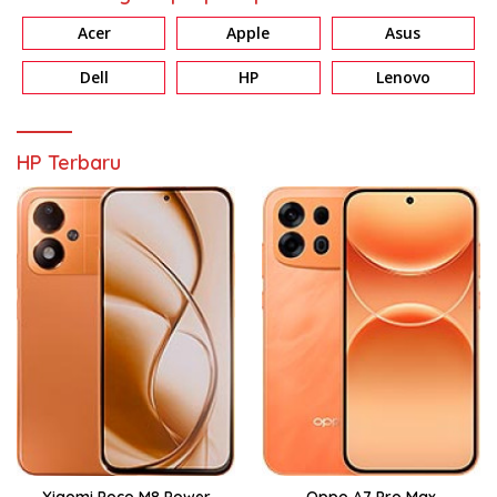
Acer
Apple
Asus
Dell
HP
Lenovo
HP Terbaru
Xiaomi Poco M8 Power
Oppo A7 Pro Max