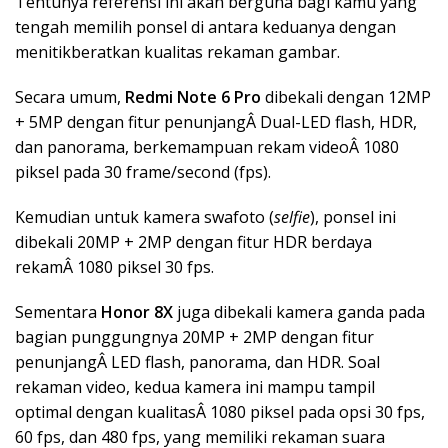
Tentunya referensi ini akan berguna bagi kamu yang
tengah memilih ponsel di antara keduanya dengan
menitikberatkan kualitas rekaman gambar.
Secara umum,
Redmi Note 6 Pro
dibekali dengan 12MP
+ 5MP dengan fitur penunjangÂ Dual-LED flash, HDR,
dan panorama, berkemampuan rekam videoÂ 1080
piksel pada 30 frame/second (fps).
Kemudian untuk kamera swafoto (
selfie
), ponsel ini
dibekali 20MP + 2MP dengan fitur HDR berdaya
rekamÂ 1080 piksel 30 fps.
Sementara
Honor 8X
juga dibekali kamera ganda pada
bagian punggungnya 20MP + 2MP dengan fitur
penunjangÂ LED flash, panorama, dan HDR. Soal
rekaman video, kedua kamera ini mampu tampil
optimal dengan kualitasÂ 1080 piksel pada opsi 30 fps,
60 fps, dan 480 fps, yang memiliki rekaman suara