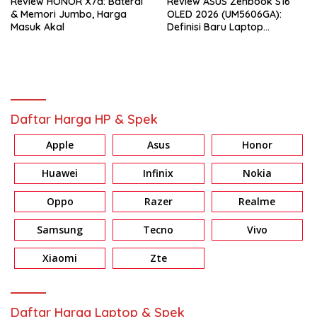
Review HONOR X7d: Baterai
Review ASUS Zenbook S16
& Memori Jumbo, Harga
OLED 2026 (UM5606GA):
Masuk Akal
Definisi Baru Laptop
Premium Tipis Berbasis AI
Daftar Harga HP & Spek
Apple
Asus
Honor
Huawei
Infinix
Nokia
Oppo
Razer
Realme
Samsung
Tecno
Vivo
Xiaomi
Zte
Daftar Harga Laptop & Spek