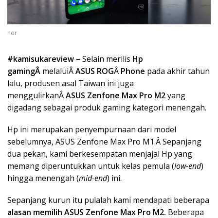
nor
#kamisukareview –
Selain merilis
Hp
gamingÂ
melaluiÂ
ASUS ROG
Â
Phone
pada akhir tahun
lalu, produsen asal Taiwan ini juga
menggulirkanÂ
ASUS Zenfone Max Pro M2
yang
digadang sebagai produk gaming kategori menengah.
Hp ini merupakan penyempurnaan dari model
sebelumnya, ASUS Zenfone Max Pro M1.Â Sepanjang
dua pekan, kami berkesempatan menjajal Hp yang
memang diperuntukkan untuk kelas pemula (
low-end
)
hingga menengah (
mid-end
) ini.
Sepanjang kurun itu pulalah kami mendapati beberapa
alasan memilih ASUS Zenfone Max Pro M2.
Beberapa