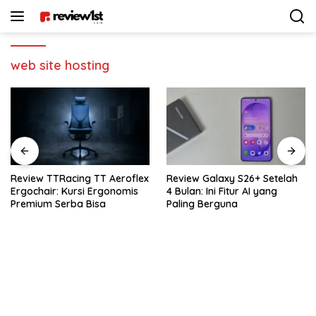
Langsung
ke
konten
web site hosting
ex
Review Galaxy S26+ Setelah
Review Sennheiser MKE 400:
4 Bulan: Ini Fitur AI yang
Rekomendasi Mic Vlogger
Paling Berguna
Terbaik Buat Kamera & HP