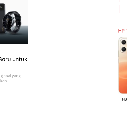
HP 
Baru untuk
 global yang
lkan
Hu