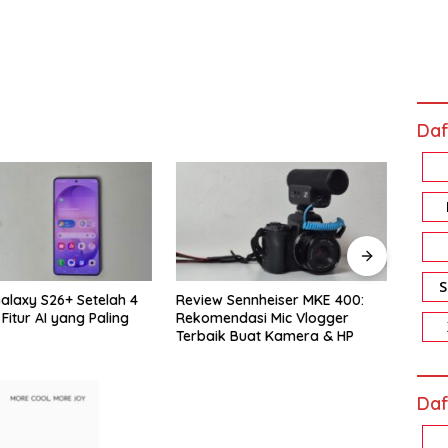
Daf
4
Review Sennheiser MKE 400:
Review Xiaomi Smart Ban
Rekomendasi Mic Vlogger
Pro: Harga Sejutaan, Fitu
Terbaik Buat Kamera & HP
Bikin Nagih!
Daf