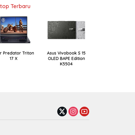
top Terbaru
r Predator Triton
Asus Vivobook S 15
17 X
OLED BAPE Edition
K5504