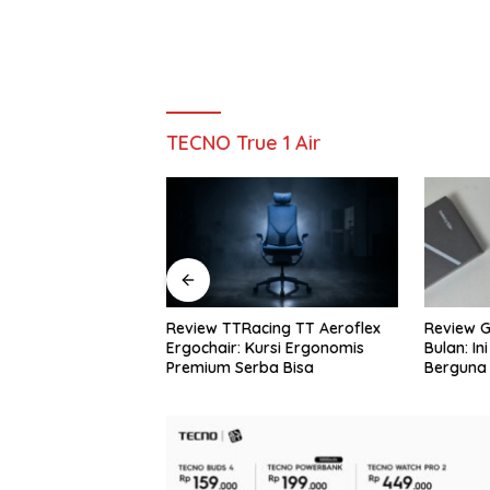
TECNO True 1 Air
Review TTRacing TT Aeroflex
Review Galaxy S26+ Setelah 
Ergochair: Kursi Ergonomis
Bulan: Ini Fitur AI yang Paling
Premium Serba Bisa
Berguna