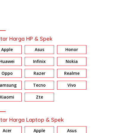
tar Harga HP & Spek
Apple
Asus
Honor
Huawei
Infinix
Nokia
Oppo
Razer
Realme
Samsung
Tecno
Vivo
d 10
Review HONOR X7d: Baterai &
Review Galaxy A37 5G
rnya
Memori Jumbo, Harga Masuk
Konsisten di Fitur AI, P
Xiaomi
Zte
Akal
dan Nightography
tar Harga Laptop & Spek
Acer
Apple
Asus