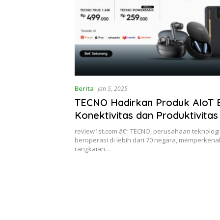
Berita
Jan 5, 2025
TECNO Hadirkan Produk AIoT 
Konektivitas dan Produktivitas
review1st.com â€“ TECNO, perusahaan teknologi
beroperasi di lebih dari 70 negara, memperkena
rangkaian…