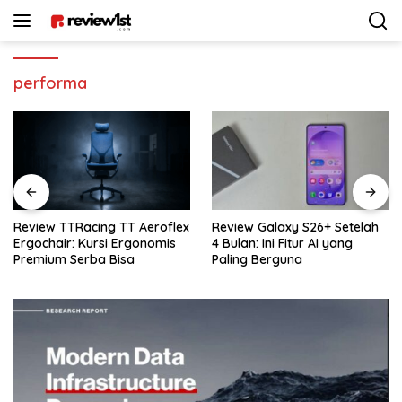
Langsung
ke
konten
performa
Review Galaxy S26+ Setelah
Review Sennheiser MKE 400:
4 Bulan: Ini Fitur AI yang
Rekomendasi Mic Vlogger
Paling Berguna
Terbaik Buat Kamera & HP