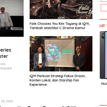
Fate Chooses You Kini Tayang di iQIYI,
HP 
Tambah Watchlist C-Drama Kamu!
eries
ster
esmi
berjudul
iQIYI Perkuat Strategi Fokus Dracin,
Konten Lokal, dan Starship Fan
Hua
Experience
r 28, 2026