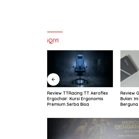
iQIYI
 TTRacing TT Aeroflex
Review Galaxy S26+ Setelah 4
Rev
ir: Kursi Ergonomis
Bulan: Ini Fitur AI yang Paling
Rek
m Serba Bisa
Berguna
Ter