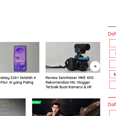
Daf
iew Sennheiser MKE 400:
Review Xiaomi Smart Band 10
omendasi Mic Vlogger
Pro: Harga Sejutaan, Fiturnya
baik Buat Kamera & HP
Bikin Nagih!
Daf