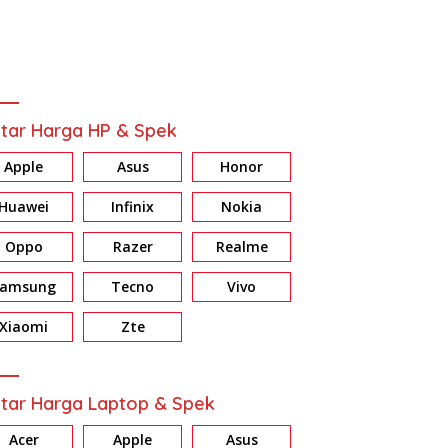
tar Harga HP & Spek
Apple
Asus
Honor
Huawei
Infinix
Nokia
Oppo
Razer
Realme
Samsung
Tecno
Vivo
Review HONOR X7d: Baterai &
Review Galaxy A37 5G:
Memori Jumbo, Harga Masuk
Konsisten di Fitur AI, Privacy
Xiaomi
Zte
Akal
dan Nightography
tar Harga Laptop & Spek
Acer
Apple
Asus