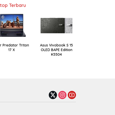
top Terbaru
r Predator Triton
Asus Vivobook S 15
17 X
OLED BAPE Edition
K5504