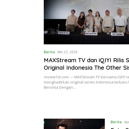
Berita
Mei 23, 2026
MAXStream TV dan iQIYI Rilis S
Original Indonesia The Other Si
review1st.com — MAXStream TV bersama iQIYI r
menghadirkan original series Indonesia terbaru 
Bercinta Dengan…
Berita
Ap