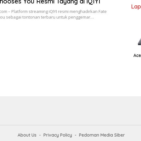
hooses You Resmi Tayang di iQIYI
Lap
com – Platform streaming iQIYI resmi menghadirkan Fate
ou sebagai tontonan terbaru untuk penggemar…
Ace
About Us
Privacy Policy
Pedoman Media Siber