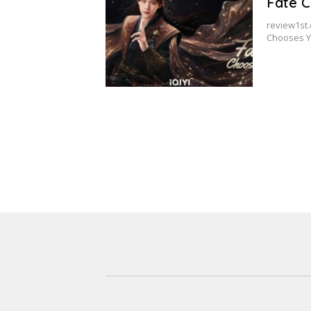
Fate C
review1st.
Chooses Y